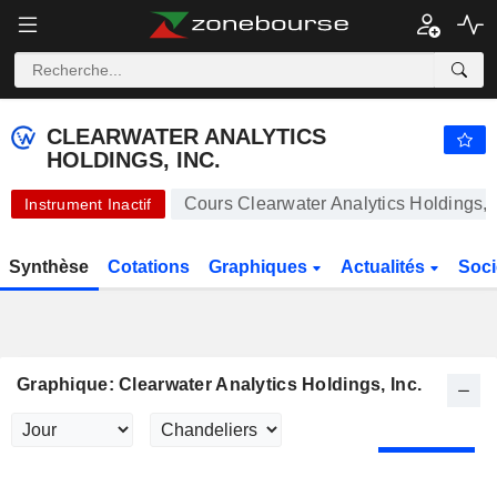
CLEARWATER ANALYTICS HOLDINGS, INC.
24,56
$
+0,04 %
CLEARWATER ANALYTICS
HOLDINGS, INC.
Cours Clearwater Analytics Holdings, I
Instrument Inactif
Synthèse
Cotations
Graphiques
Actualités
Soci
Graphique: Clearwater Analytics Holdings, Inc.