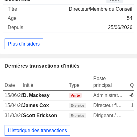
Directeur/Membre du Conseil
54
25/06/2026
Plus d'insiders
Dernières transactions d'initiés
Poste
Date
Initié
Type
principal
Qua
15/06/26
D. Mackesy
Administrateur
-63
Vente
15/04/26
James Cox
Directeur financier
11
Exercice
31/03/26
Scott Erickson
Dirigeant / cadre principal
8
Exercice
Historique des transactions