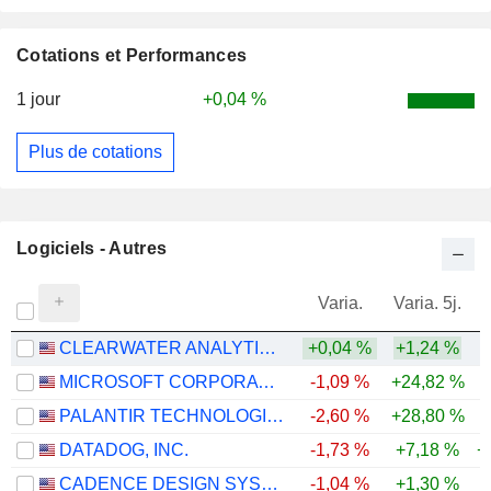
Cotations et Performances
1 jour
+0,04 %
Plus de cotations
Logiciels - Autres
Varia.
Varia. 5j.
CLEARWATER ANALYTICS HOLDINGS, INC.
+0,04 %
+1,24 %
MICROSOFT CORPORATION
-1,09 %
+24,82 %
PALANTIR TECHNOLOGIES INC.
-2,60 %
+28,80 %
DATADOG, INC.
-1,73 %
+7,18 %
+
CADENCE DESIGN SYSTEMS, INC.
-1,04 %
+1,30 %