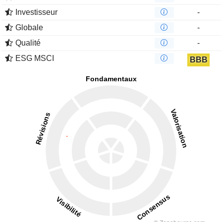
couvrent notamment les produits structurés, le crédit privé et
Investisseur
-
les produits dérivés.
Globale
-
Qualité
-
ESG MSCI
BBB