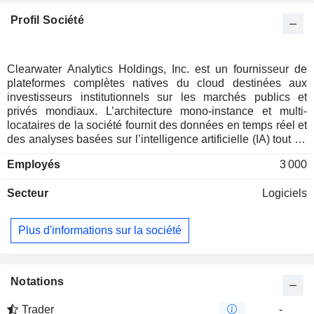
Profil Société
Clearwater Analytics Holdings, Inc. est un fournisseur de
plateformes complètes natives du cloud destinées aux
investisseurs institutionnels sur les marchés publics et
privés mondiaux. L’architecture mono-instance et multi-
locataires de la société fournit des données en temps réel et
des analyses basées sur l’intelligence artificielle (IA) tout au
long du cycle de vie des investissements. La plateforme
Employés
3 000
élimine les silos d’informations en intégrant la gestion de
portefeuille, la négociation, la comptabilité d’investissement,
Secteur
Logiciels
le rapprochement, le reporting réglementaire, la
performance, la conformité et l’analyse des risques au sein
d’un système unifié. La société compte parmi ses clients des
Plus d'informations sur la société
assureurs, des gestionnaires d'actifs, des fonds spéculatifs,
des banques, des entreprises et des administrations
publiques. Elle est également un fournisseur de solutions
d'analyse des risques d'entreprise et d'infrastructures de
Notations
développement. Ses capacités en matière de gestion de
portefeuilles complexes sur les marchés publics et privés
Trader
-