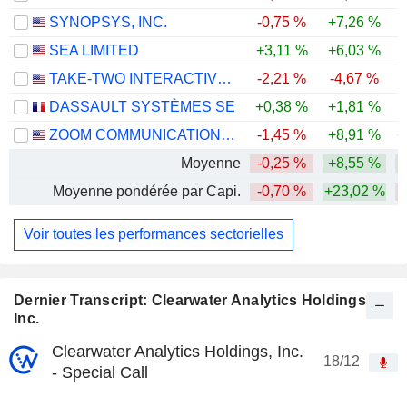
SYNOPSYS, INC.
-0,75 %
+7,26 %
-
SEA LIMITED
+3,11 %
+6,03 %
-
TAKE-TWO INTERACTIVE SOFTWARE, INC.
-2,21 %
-4,67 %
DASSAULT SYSTÈMES SE
+0,38 %
+1,81 %
-
ZOOM COMMUNICATIONS, INC.
-1,45 %
+8,91 %
+
Moyenne
-0,25 %
+8,55 %
Moyenne pondérée par Capi.
-0,70 %
+23,02 %
Voir toutes les performances sectorielles
Dernier Transcript: Clearwater Analytics Holdings,
Inc.
Clearwater Analytics Holdings, Inc.
18/12
- Special Call