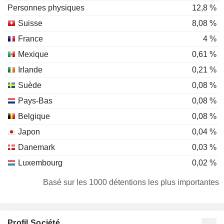
Personnes physiques
12,8 %
Suisse
8,08 %
France
4 %
Mexique
0,61 %
Irlande
0,21 %
Suède
0,08 %
Pays-Bas
0,08 %
Belgique
0,08 %
Japon
0,04 %
Danemark
0,03 %
Luxembourg
0,02 %
Afrique du Sud
0,01 %
Basé sur les 1000 détentions les plus importantes
Finlande
0,01 %
Royaume-Uni
0,01 %
Profil Société