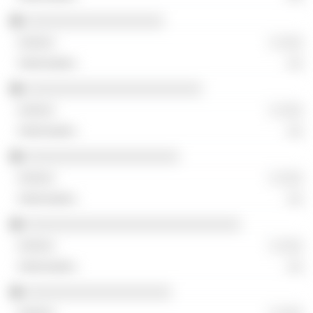
░░░░░░░░░░░░░░░░░░
░ ░░░
░░
░░░░░░░░░░░░░░░░░░░░░░░
░ ░░░
░░
░░░░░░░░░░░░░░░░░░░░
░ ░░░
░░
░░░░░░░░░░░░░░░░░░░░░░░░░░░░
░ ░░░
░░
░░░░░░░░░░░░░░░░░░░