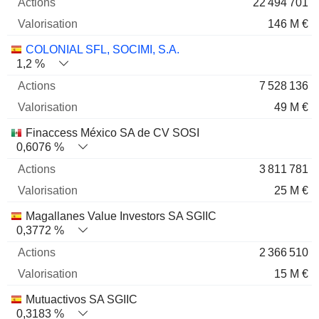
22 494 701
146 M €
COLONIAL SFL, SOCIMI, S.A.
1,2 %
7 528 136
49 M €
Finaccess México SA de CV SOSI
0,6076 %
3 811 781
25 M €
Magallanes Value Investors SA SGIIC
0,3772 %
2 366 510
15 M €
Mutuactivos SA SGIIC
0,3183 %