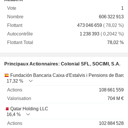
Vote
Nombre
Flottant
Autocontrôle
Total
1
606 322 913
473 046 659
( 78,02 %)
1 238 393
( 0,2042 %)
78,02 %
Principaux Actionnaires: Colonial SFL, SOCIMI, S.A.
Nom
Actions
%
Valorisation
Fundación Bancaria Caixa d'Estalvis i Pensions de Barce
17,32 %
108 661 559
704 M €
Qatar Holding LLC
16,4 %
102 884 528