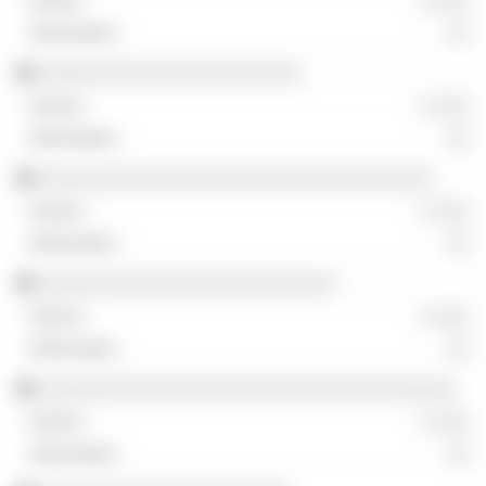
░ ░░░
░░
░░░░░░░░░░░░░░░░░░░░░░
░ ░░░
░░
░░░░░░░░░░░░░░░░░░░░░░░░░░░░░░░░░
░ ░░░
░░
░░░░░░░░░░░░░░░░░░░░░░░░░
░ ░░░
░░
░░░░░░░░░░░░░░░░░░░░░░░░░░░░░░░░░░░
░ ░░░
░░