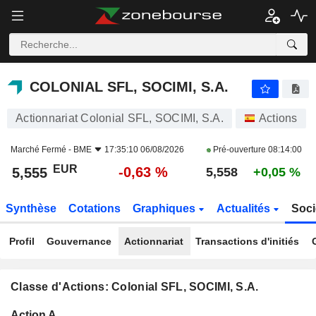
COLONIAL SFL, SOCIMI, S.A.
5,555
€
-0,63 %
COLONIAL SFL, SOCIMI, S.A.
Actionnariat Colonial SFL, SOCIMI, S.A.
Actions
Marché Fermé -
BME
17:35:10 06/08/2026
Pré-ouverture
08:14:00
EUR
-0,63 %
5,555
5,558
+0,05 %
Synthèse
Cotations
Graphiques
Actualités
Soci
Profil
Gouvernance
Actionnariat
Transactions d'initiés
Classe d'Actions: Colonial SFL, SOCIMI, S.A.
Flottant
Action A