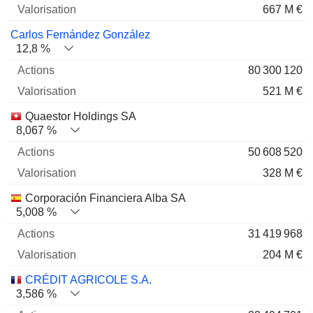
667 M €
Carlos Fernández González
12,8 %
80 300 120
521 M €
Quaestor Holdings SA
8,067 %
50 608 520
328 M €
Corporación Financiera Alba SA
5,008 %
31 419 968
204 M €
CRÉDIT AGRICOLE S.A.
3,586 %