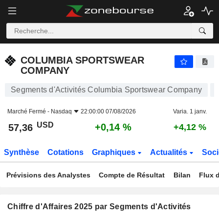
COLUMBIA SPORTSWEAR COMPANY
57,36
$
+0,14 %
COLUMBIA SPORTSWEAR
COMPANY
Segments d'Activités Columbia Sportswear Company
Marché Fermé -
Nasdaq
22:00:00 07/08/2026
Varia. 1 janv.
USD
+0,14 %
57,36
+4,12 %
Synthèse
Cotations
Graphiques
Actualités
Soci
Prévisions des Analystes
Compte de Résultat
Bilan
Flux d
Chiffre d'Affaires 2025 par Segments d'Activités