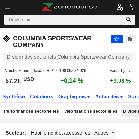
COLUMBIA SPORTSWEAR COMPANY
57,28
$
+0,14 %
COLUMBIA SPORTSWEAR
COMPANY
Dividendes sectoriels Columbia Sportswear Company
Marché Fermé -
Nasdaq
22:00:00 06/08/2026
Varia. 1 janv.
USD
+0,14 %
57,28
+3,98 %
Synthèse
Cotations
Graphiques
Actualités
Soci
Performances sectorielles
Valorisations sectorielles
Dividen
Secteur: