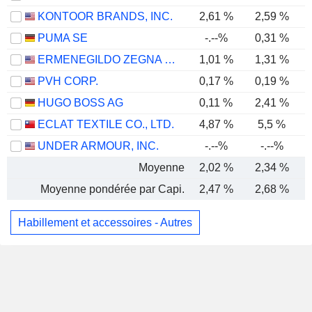
KONTOOR BRANDS, INC.
2,61 %
2,59 %
PUMA SE
-.--%
0,31 %
ERMENEGILDO ZEGNA N.V.
1,01 %
1,31 %
PVH CORP.
0,17 %
0,19 %
HUGO BOSS AG
0,11 %
2,41 %
ECLAT TEXTILE CO., LTD.
4,87 %
5,5 %
UNDER ARMOUR, INC.
-.--%
-.--%
Moyenne
2,02 %
2,34 %
Moyenne pondérée par Capi.
2,47 %
2,68 %
Habillement et accessoires - Autres