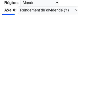
Région:
Axe X: