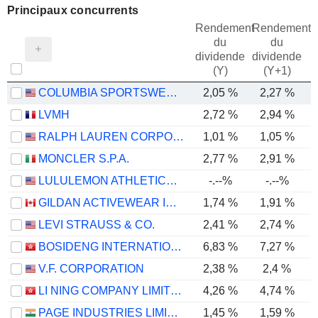
Principaux concurrents
Rendement
Rendement
du
du
dividende
dividende
(Y)
(Y+1)
COLUMBIA SPORTSWEAR COMPANY
2,05 %
2,27 %
LVMH
2,72 %
2,94 %
RALPH LAUREN CORPORATION
1,01 %
1,05 %
MONCLER S.P.A.
2,77 %
2,91 %
LULULEMON ATHLETICA INC.
-.--%
-.--%
GILDAN ACTIVEWEAR INC.
1,74 %
1,91 %
LEVI STRAUSS & CO.
2,41 %
2,74 %
BOSIDENG INTERNATIONAL HOLDINGS LIMITED
6,83 %
7,27 %
V.F. CORPORATION
2,38 %
2,4 %
LI NING COMPANY LIMITED
4,26 %
4,74 %
PAGE INDUSTRIES LIMITED
1,45 %
1,59 %