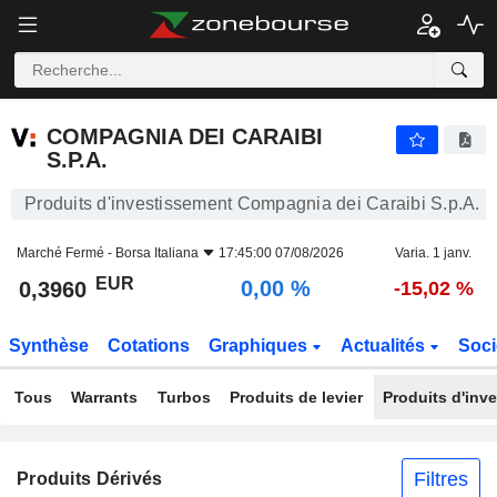
COMPAGNIA DEI CARAIBI S.P.A.
0,3960
€
0,00 %
COMPAGNIA DEI CARAIBI
S.P.A.
Produits d'investissement Compagnia dei Caraibi S.p.A.
Marché Fermé -
Borsa Italiana
17:45:00 07/08/2026
Varia. 1 janv.
EUR
0,00 %
0,3960
-15,02 %
Synthèse
Cotations
Graphiques
Actualités
Soci
Tous
Warrants
Turbos
Produits de levier
Produits d'inv
Filtres
Produits Dérivés