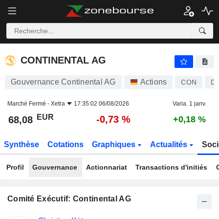
CONTINENTAL AG
68,08
€
-0,73 %
CONTINENTAL AG
Gouvernance Continental AG
Actions
CON
DE
Marché Fermé -
Xetra
17:35:02 06/08/2026
Varia. 1 janv.
EUR
-0,73 %
68,08
+0,18 %
Synthèse
Cotations
Graphiques
Actualités
Soci
Profil
Gouvernance
Actionnariat
Transactions d'initiés
Comité Exécutif: Continental AG
Fonctions