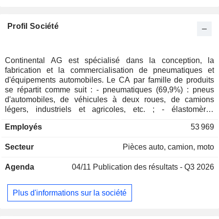
Profil Société
Continental AG est spécialisé dans la conception, la
fabrication et la commercialisation de pneumatiques et
d'équipements automobiles. Le CA par famille de produits
se répartit comme suit : - pneumatiques (69,9%) : pneus
d'automobiles, de véhicules à deux roues, de camions
légers, industriels et agricoles, etc. ; - élastomères
techniques (30,1%) : produits en caoutchouc (courroies,
Employés
53 969
tuyaux et durites), matières plastiques destinées aux
industries automobile, ferroviaire, minière, etc. La répartition
Secteur
Pièces auto, camion, moto
géographique du CA est la suivante : Allemagne (14,3%),
Europe (34,9%), Amérique du Nord (29,3%), Asie-Pacifique
Agenda
04/11
Publication des résultats - Q3 2026
(15,6%) et autres (5,9%). En septembre 2025, le groupe a
procédé à la scission de l'activité de fabrication de systèmes
automobiles et de l'activité de production en sous-traitance.
Plus d'informations sur la société