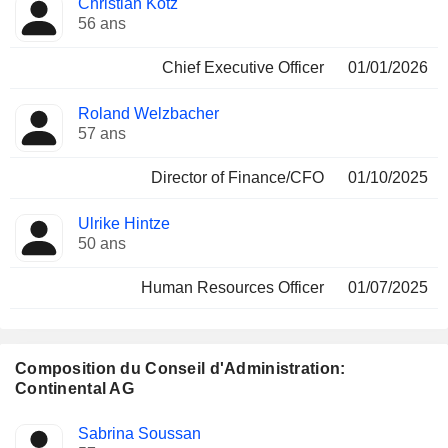
Christian Kötz
Dirigeant
occupées
56 ans
Chief Executive Officer
01/01/2026
Roland Welzbacher
57 ans
Director of Finance/CFO
01/10/2025
Ulrike Hintze
50 ans
Human Resources Officer
01/07/2025
Composition du Conseil d'Administration:
Continental AG
Administrateur
Comités
Sabrina Soussan