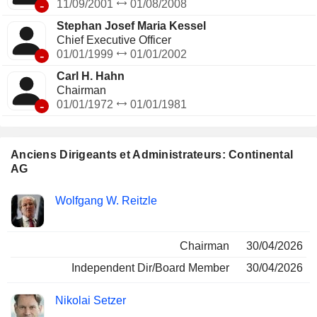
-
11/09/2001
01/08/2008
Stephan Josef Maria Kessel
Chief Executive Officer
-
01/01/1999
01/01/2002
Carl H. Hahn
Chairman
-
01/01/1972
01/01/1981
Anciens Dirigeants et Administrateurs: Continental
AG
Fonctions
Wolfgang W. Reitzle
Insider
occupées
Chairman
30/04/2026
Independent Dir/Board Member
30/04/2026
Nikolai Setzer