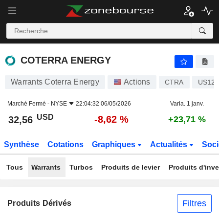
COTERRA ENERGY
32,56
$
-8,62 %
COTERRA ENERGY
Warrants Coterra Energy
Actions
CTRA
US127
Marché Fermé -
NYSE
22:04:32 06/05/2026
Varia. 1 janv.
USD
-8,62 %
32,56
+23,71 %
Synthèse
Cotations
Graphiques
Actualités
Soci
Tous
Warrants
Turbos
Produits de levier
Produits d'inv
Filtres
Produits Dérivés