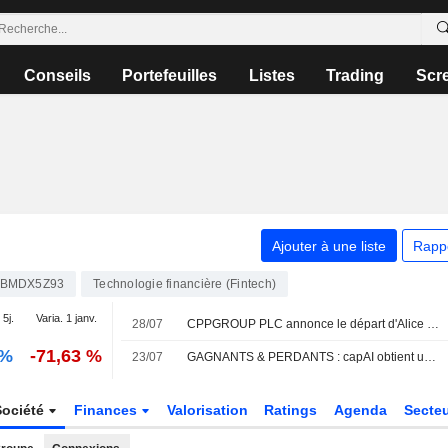
Conseils
Portefeuilles
Listes
Trading
Scr
Ajouter à une liste
Rapp
BMDX5Z93
Technologie financière (Fintech)
 5j.
Varia. 1 janv.
28/07
CPPGROUP PLC annonce le départ d'Alice May Glenister de ses fonctions de directrice, effectif au 26 juillet 2026
-%
-71,63 %
23/07
GAGNANTS & PERDANTS : capAI obtient une licence exclusive pour la plateforme Ageotype
Société
Finances
Valorisation
Ratings
Agenda
Secte