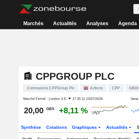
Marchés
Actualités
Analyses
Agenda
CPPGROUP PLC
Connexions CPPGroup Plc
Actions
CPP
GB00
Marché Fermé -
London S.E.
17:35:11 23/07/2026
Varia.
20,00
+8,11 %
GBX
-.-
Synthèse
Cotations
Graphiques
Actualités