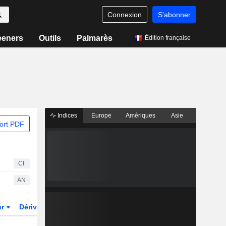
Connexion
S'abonner
eeners
Outils
Palmarès
Édition française
Indices
Europe
Amériques
Asie
ort PDF
CI
AN
ur
Dérivés