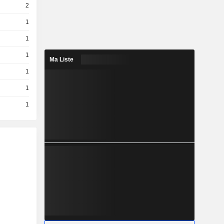
2
1
1
1
Ma Liste
1
1
1