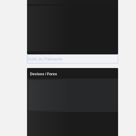
idité et de
 attendent
 agence de
aérienne et
Suite du Palmarès
Devises / Forex