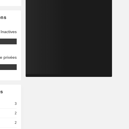
ons
Inactives
se privées
es
3
2
2