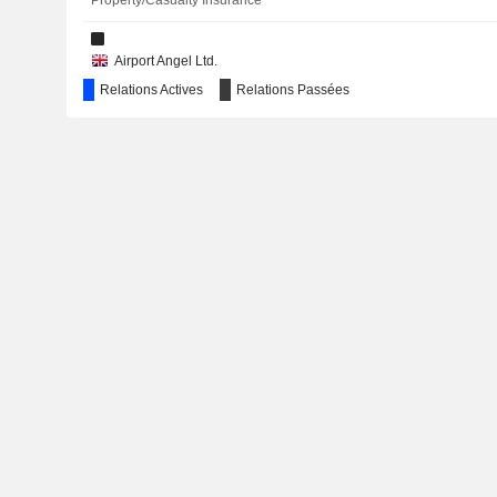
Property/Casualty Insurance
Airport Angel Ltd.
Relations Actives
Relations Passées
Green Suite Ltd.
CPP Assistance Services Ltd.
CPP Assistance Ltd.