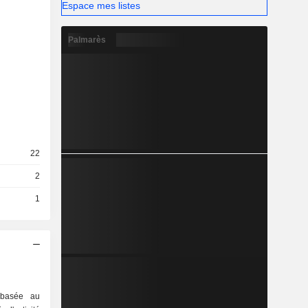
Espace mes listes
Palmarès
22
2
1
 basée au