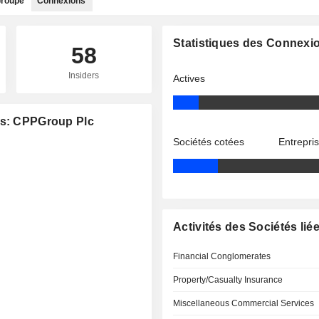
roupe
Connexions
Statistiques des Connexi
58
Insiders
Actives
es: CPPGroup Plc
Sociétés cotées
Entrepri
Activités des Sociétés lié
Financial Conglomerates
Property/Casualty Insurance
Miscellaneous Commercial Services