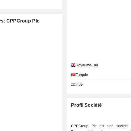
ées: CPPGroup Plc
Royaume-Uni
Turquie
Inde
Profil Société
CPPGroup Plc est une société