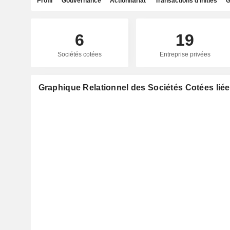
Profil
Gouvernance
Actionnariat
Transactions d'initiés
G
6
19
Sociétés cotées
Entreprise privées
Graphique Relationnel des Sociétés Cotées lié