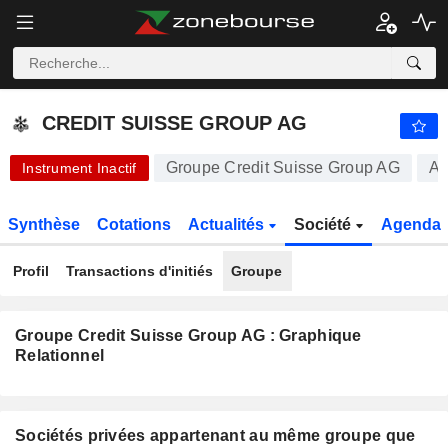
-.-
CREDIT SUISSE GROUP AG
0,8170
CHF
-
%
CREDIT SUISSE GROUP AG
Groupe Credit Suisse Group AG
Ac
Instrument Inactif
Synthèse
Cotations
Actualités
Société
Agenda
Profil
Transactions d'initiés
Groupe
Groupe Credit Suisse Group AG : Graphique
Relationnel
Sociétés privées appartenant au même groupe que