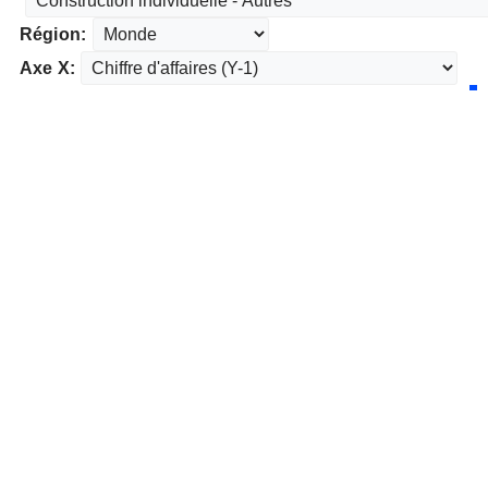
Région:
Axe X: