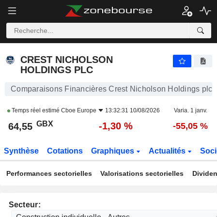
CREST NICHOLSON HOLDINGS PLC
64,55
p
-1,30 %
CREST NICHOLSON
HOLDINGS PLC
Comparaisons Financières Crest Nicholson Holdings plc
Temps réel estimé
Cboe Europe
13:32:31 10/08/2026
Varia. 1 janv.
GBX
-1,30 %
64,55
-55,05 %
Synthèse
Cotations
Graphiques
Actualités
Soci
Performances sectorielles
Valorisations sectorielles
Dividen
Secteur: