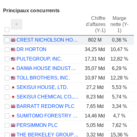
Principaux concurrents
Chiffre
Marge
d'affaires
nette (Y-
E
(Y-1)
1)
CREST NICHOLSON HOLDINGS PLC
802 M
0,36 %
DR HORTON
34,25 Md
10,47 %
PULTEGROUP, INC.
17,31 Md
12,82 %
DAIWA HOUSE INDUSTRY CO., LTD.
35,07 Md
6,29 %
TOLL BROTHERS, INC.
10,97 Md
12,28 %
SEKISUI HOUSE, LTD.
27,2 Md
5,53 %
SEKISUI CHEMICAL CO., LTD.
8,23 Md
5,74 %
BARRATT REDROW PLC
7,65 Md
3,34 %
SUMITOMO FORESTRY CO., LTD.
14,46 Md
4,7 %
PERSIMMON PLC
5,05 Md
7,62 %
THE BERKELEY GROUP HOLDINGS PLC
3,32 Md
15,36 %