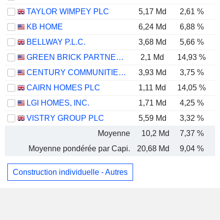
TAYLOR WIMPEY PLC
5,17 Md
2,61 %
KB HOME
6,24 Md
6,88 %
BELLWAY P.L.C.
3,68 Md
5,66 %
GREEN BRICK PARTNERS, INC.
2,1 Md
14,93 %
CENTURY COMMUNITIES, INC.
3,93 Md
3,75 %
CAIRN HOMES PLC
1,11 Md
14,05 %
LGI HOMES, INC.
1,71 Md
4,25 %
VISTRY GROUP PLC
5,59 Md
3,32 %
Moyenne
10,2 Md
7,37 %
Moyenne pondérée par Capi.
20,68 Md
9,04 %
Construction individuelle - Autres