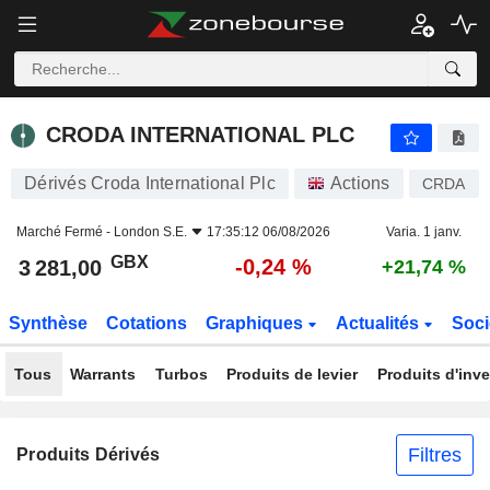
CRODA INTERNATIONAL PLC
3 281,00
p
-0,24 %
CRODA INTERNATIONAL PLC
Dérivés Croda International Plc
Actions
CRDA
Marché Fermé -
London S.E.
17:35:12 06/08/2026
Varia. 1 janv.
GBX
-0,24 %
3 281,00
+21,74 %
Synthèse
Cotations
Graphiques
Actualités
Soci
Tous
Warrants
Turbos
Produits de levier
Produits d'inv
Filtres
Produits Dérivés