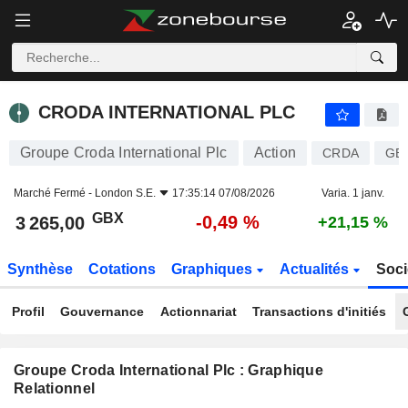
CRODA INTERNATIONAL PLC
3 265,00
p
-0,49 %
CRODA INTERNATIONAL PLC
Groupe Croda International Plc
Action
CRDA
GB
Marché Fermé -
London S.E.
17:35:14 07/08/2026
Varia. 1 janv.
GBX
-0,49 %
3 265,00
+21,15 %
Synthèse
Cotations
Graphiques
Actualités
Soci
Profil
Gouvernance
Actionnariat
Transactions d'initiés
Groupe Croda International Plc : Graphique
Relationnel