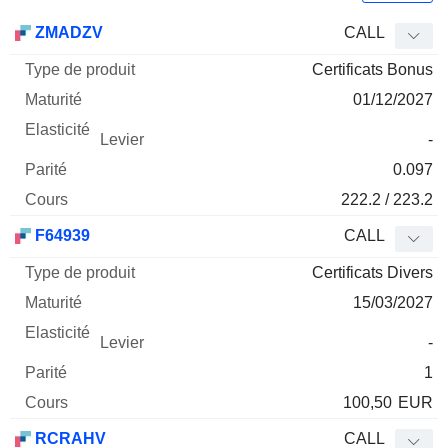
Type
ZMADZV
CALL
de
Certificats Bonus
Mnemo
Type
produit
Maturité
Elasticité
Levier
Parité
Co
01/12/2027
-
0.097
222.2 / 223.2
F64939
CALL
Certificats Divers
15/03/2027
-
1
100,50
EUR
RCRAHV
CALL