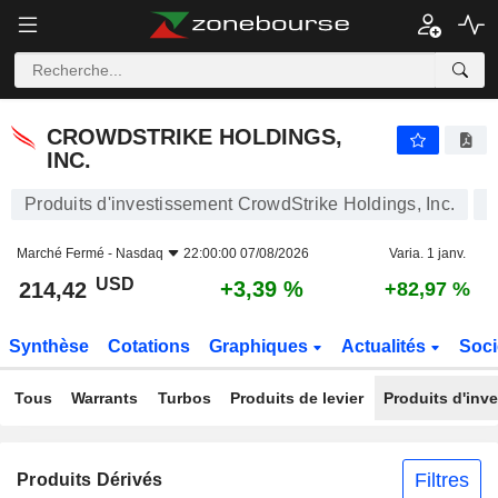
CROWDSTRIKE HOLDINGS, INC.
214,42
$
+3,39 %
CROWDSTRIKE HOLDINGS,
INC.
Produits d'investissement CrowdStrike Holdings, Inc.
Marché Fermé -
Nasdaq
22:00:00 07/08/2026
Varia. 1 janv.
USD
+3,39 %
214,42
+82,97 %
Synthèse
Cotations
Graphiques
Actualités
Soci
Tous
Warrants
Turbos
Produits de levier
Produits d'inv
Filtres
Produits Dérivés