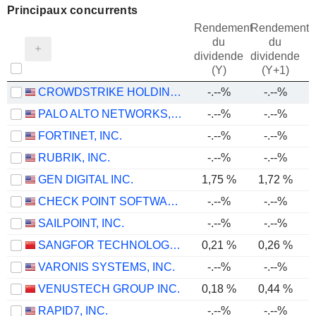
Principaux concurrents
Rendement
Rendement
du
du
dividende
dividende
(Y)
(Y+1)
CROWDSTRIKE HOLDINGS, INC.
-.--%
-.--%
1
PALO ALTO NETWORKS, INC.
-.--%
-.--%
FORTINET, INC.
-.--%
-.--%
RUBRIK, INC.
-.--%
-.--%
GEN DIGITAL INC.
1,75 %
1,72 %
CHECK POINT SOFTWARE TECHNOLOGIES LTD.
-.--%
-.--%
SAILPOINT, INC.
-.--%
-.--%
SANGFOR TECHNOLOGIES INC.
0,21 %
0,26 %
VARONIS SYSTEMS, INC.
-.--%
-.--%
VENUSTECH GROUP INC.
0,18 %
0,44 %
RAPID7, INC.
-.--%
-.--%