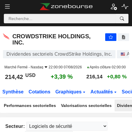
CROWDSTRIKE HOLDINGS, INC.
214,42
$
+3,39 %
CROWDSTRIKE HOLDINGS,
INC.
Dividendes sectoriels CrowdStrike Holdings, Inc.
Ac
Marché Fermé -
Nasdaq
22:00:00 07/08/2026
Après clôture
02:00:00
USD
+3,39 %
214,42
216,14
+0,80 %
Synthèse
Cotations
Graphiques
Actualités
Soci
Performances sectorielles
Valorisations sectorielles
Dividen
Secteur: