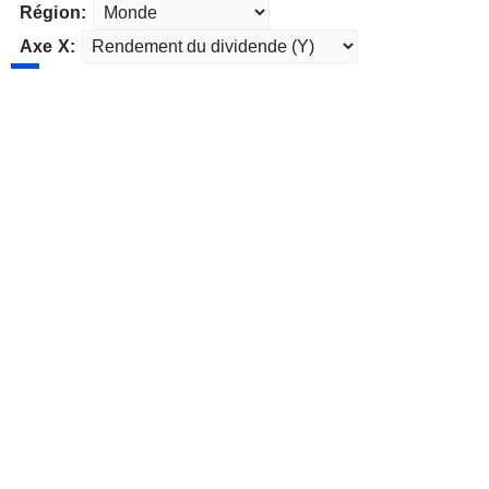
Région:
Axe X: