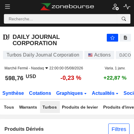
DAILY JOURNAL CORPORATION
598,76
$
-0,23 %
DAILY JOURNAL
CORPORATION
Turbos Daily Journal Corporation
Actions
DJCO
Marché Fermé -
Nasdaq
22:00:00 05/08/2026
Varia. 1 janv.
USD
-0,23 %
598,76
+22,87 %
Synthèse
Cotations
Graphiques
Actualités
Soci
Tous
Warrants
Turbos
Produits de levier
Produits d'inv
Filtres
Produits Dérivés