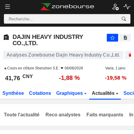
DAJIN HEAVY INDUSTRY CO.,LTD.
41,76
¥
-1,88 %
DAJIN HEAVY INDUSTRY
CO.,LTD.
Analyses Zonebourse Dajin Heavy Industry Co.,Ltd.
Cours en clôture
Shenzhen S.E.
06/08/2026
Varia. 1 janv.
CNY
-1,88 %
41,76
-19,58 %
Synthèse
Cotations
Graphiques
Actualités
Soci
Toute l'actualité
Reco analystes
Faits marquants
In