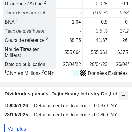
2
Dividende / Action
-
0,028
0,18
Taux de rendement
-
0,07 %
0,68 
2
BNA
1,04
0,8
0,6
Taux de distribution
-
3,5 %
27,2 
2
Cours de référence
38,75
41,37
26,6
Nbr de Titres (en
555 664
555 661
637 74
Milliers)
Date de publication
27/04/22
28/04/23
26/04/2
1
2
CNY en Millions
CNY
Données Estimées
Dividendes passés: Dajin Heavy Industry Co.,Ltd.
15/04/2026
Détachement de dividende - 0.087 CNY
28/10/2025
Détachement de dividende - 0.086 CNY
Voir plus