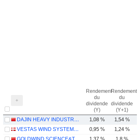
Rendement
Rendement
du
du
dividende
dividende
(Y)
(Y+1)
DAJIN HEAVY INDUSTRY CO.,LTD.
1,08 %
1,54 %
VESTAS WIND SYSTEMS A/S
0,95 %
1,24 %
GOLDWIND SCIENCE&TECHNOLOGY CO., LTD.
1,37 %
1,8 %