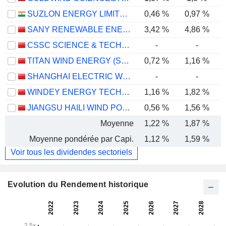
SUZLON ENERGY LIMITED
0,46 %
0,97 %
SANY RENEWABLE ENERGY CO.,LTD.
3,42 %
4,86 %
CSSC SCIENCE & TECHNOLOGY CO., LTD
-
-
TITAN WIND ENERGY (SUZHOU) CO.,LTD
0,72 %
1,16 %
SHANGHAI ELECTRIC WIND POWER GROUP CO., LTD.
-
-
WINDEY ENERGY TECHNOLOGY GROUP CO., LTD.
1,16 %
1,82 %
JIANGSU HAILI WIND POWER EQUIPMENT TECHNOLOGY CO., LTD.
0,56 %
1,56 %
Moyenne
1,22 %
1,87 %
Moyenne pondérée par Capi.
1,12 %
1,59 %
Voir tous les dividendes sectoriels
Evolution du Rendement historique