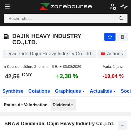
DAJIN HEAVY INDUSTRY CO.,LTD.
42,56
¥
+2,38 %
DAJIN HEAVY INDUSTRY
CO.,LTD.
Dividende Dajin Heavy Industry Co.,Ltd.
Actions
Cours en clôture
Shenzhen S.E.
05/08/2026
Varia. 1 janv.
CNY
+2,38 %
42,56
-18,04 %
Synthèse
Cotations
Graphiques
Actualités
Soci
Ratios de Valorisation
Dividende
BNA & Dividende: Dajin Heavy Industry Co.,Ltd.