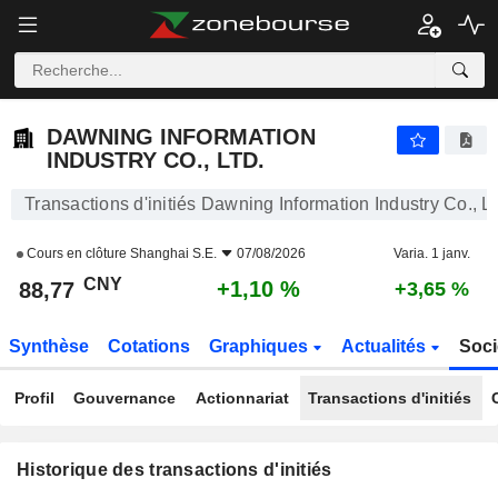
DAWNING INFORMATION INDUSTRY CO., LTD.
88,77
¥
+1,10 %
DAWNING INFORMATION
INDUSTRY CO., LTD.
Transactions d'initiés Dawning Information Industry Co., Lt
Cours en clôture
Shanghai S.E.
07/08/2026
Varia. 1 janv.
CNY
+1,10 %
88,77
+3,65 %
Synthèse
Cotations
Graphiques
Actualités
Soci
Profil
Gouvernance
Actionnariat
Transactions d'initiés
Historique des transactions d'initiés