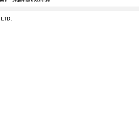
iers
Segments d'Activités
 LTD.