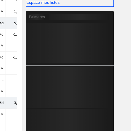
 M
-111 M
399 M
308 M
Espace mes listes
 M
1,38 Md
1,38 Md
464 M
Palmarès
Md
5,04 Md
4,32 Md
1,68 Md
Md
-1,68 Md
-1,54 Md
-801 M
 M
123 M
152 M
117 M
Md
-1,56 Md
-1,38 Md
-684 M
 M
34 M
54 M
230 M
-
-
-
-
 M
179 M
370 M
174 M
Md
3,69 Md
3,36 Md
1,4 Md
 M
-
-60 M
-
-
-
-
-