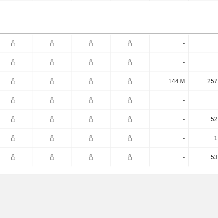
-
-
144 M
257
-
-
52
-
1
-
53