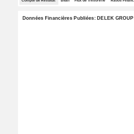
Compte de Résultat
Bilan
Flux de Trésorerie
Ratios Financ
Données Financières Publiées: DELEK GROUP