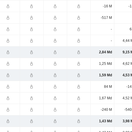
-16 M
-1
-517 M
-
6
-
4,44 
2,84 Md
9,15 
1,25 Md
4,62 
1,59 Md
4,53 
84 M
-14
1,67 Md
4,52 
-240 M
-540
1,43 Md
3,98 