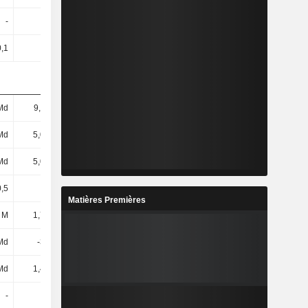
-
69,05
66,95
31,79
0,1
0,1
0,1
0,1
Md
9,11 Md
7,96 Md
2,41 Md
Md
5,04 Md
4,32 Md
1,72 Md
Md
5,04 Md
4,32 Md
1,68 Md
,5
37,52
32,38
26,62
Matières Premières
 M
1,74 Md
1,31 Md
413 M
Md
-363 M
40 M
-19 M
Md
1,49 Md
1,14 Md
338 M
-
-
-
-