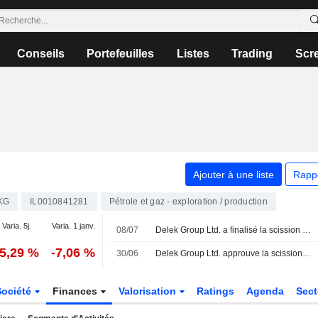
Conseils
Portefeuilles
Listes
Trading
Scr
Ajouter à une liste
Rapp
KG
IL0010841281
Pétrole et gaz - exploration / production
Varia. 5j.
Varia. 1 janv.
08/07
Delek Group Ltd. a finalisé la scission de Delek Property Development Ltd (TASE:DLAS).
-5,29 %
-7,06 %
30/06
Delek Group Ltd. approuve la scission de Delek Property Development Ltd (TASE:DLAS).
Société
Finances
Valorisation
Ratings
Agenda
Sec