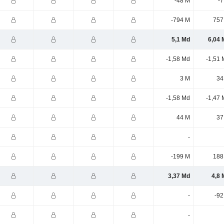
-48 M
-7
-794 M
757
5,1 Md
6,04 
-1,58 Md
-1,51 
3 M
34
-1,58 Md
-1,47 
44 M
37
-
-199 M
188
3,37 Md
4,8 
-
-92
-