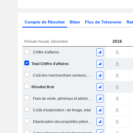
Compte de Résultat
Bilan
Flux de Trésorerie
Rat
2016
Période Fiscale: Décembre
Chiffre d'affaires
Total Chiffre d'affaires
Coût des marchandises vendues, total
Résultat Brut
Frais de vente, généraux et administratifs, total
Coûts d'exploration / de forage, total
Dépréciation des propriétés pétrolières, gazières et minérales - (IS)