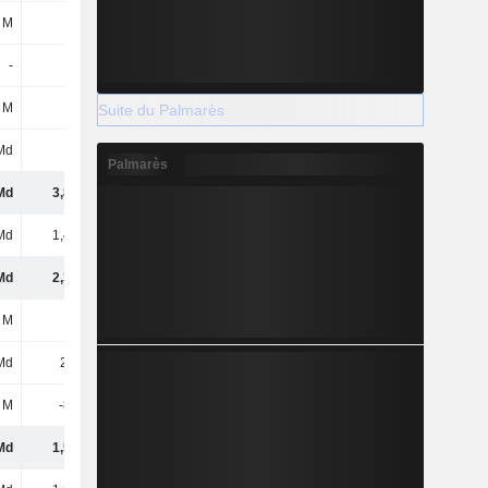
 M
-3 M
-
95 M
-
-
-
18 M
 M
13 M
20 M
47 M
Suite du Palmarès
Md
118 M
103 M
-
Palmarès
Md
3,81 Md
3,42 Md
1,56 Md
Md
1,43 Md
1,11 Md
414 M
Md
2,38 Md
2,32 Md
1,14 Md
 M
22 M
54 M
2,65 Md
Md
2,4 Md
2,37 Md
3,79 Md
 M
-812 M
-966 M
-534 M
Md
1,59 Md
1,4 Md
3,26 Md