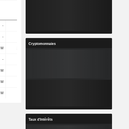
-
-
-
-
-
-
-
-
Cryptomonnaies
 M
271 M
306 M
156 M
-
-
91 M
-
 M
24 M
4 M
2 M
 M
30 M
22 M
5 M
 M
54 M
26 M
7 M
Taux d'Intérêts