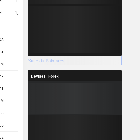
Md
1,59 Md
1,4 Md
3,26 Md
Md
1,57 Md
1,35 Md
607 M
43
8,74
7,6
17,79
51
8,62
7,31
3,32
Suite du Palmarès
 M
182 M
185 M
183 M
Devises / Forex
43
8,73
7,6
17,79
51
8,61
7,31
3,32
 M
182 M
185 M
183 M
86
8,18
6,15
1,85
86
8,18
6,14
1,85
52
4,87
5,15
5,6