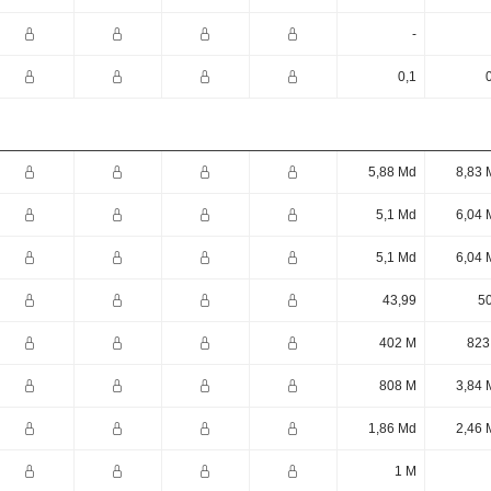
-
0,1
5,88 Md
8,83 
5,1 Md
6,04 
5,1 Md
6,04 
43,99
50
402 M
823
808 M
3,84 
1,86 Md
2,46 
1 M