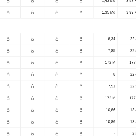
1,43 Md
3,98 
1,35 Md
3,99 
8,34
22,
7,85
22,
172 M
177
8
22,
7,51
22,
172 M
177
10,86
13,
10,86
13,
-
2,