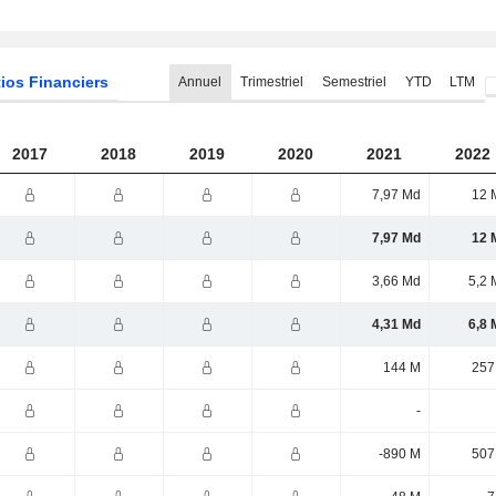
ios Financiers
Annuel
Trimestriel
Semestriel
YTD
LTM
2017
2018
2019
2020
2021
2022
7,97 Md
12 
7,97 Md
12 
3,66 Md
5,2 
4,31 Md
6,8 
144 M
257
-
-890 M
507