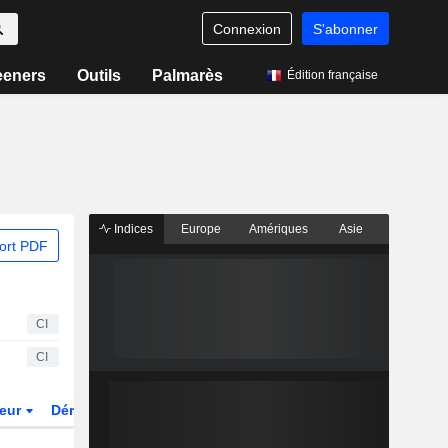
Connexion
S'abonner
eeners
Outils
Palmarès
Édition française
Indices
Europe
Amériques
Asie
ort PDF
CI
CI
teur
Dérivés
Fonds et ETFs