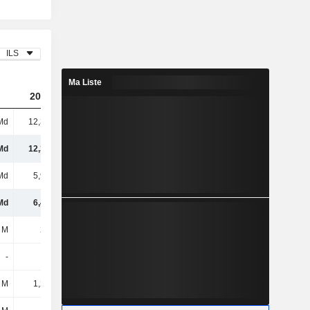
ILS
Ma Liste
2023
2024
2025
Md
12,33 Md
11,96 Md
4,15 Md
Md
12,33 Md
11,96 Md
4,15 Md
Md
5,92 Md
6,26 Md
2,01 Md
Md
6,42 Md
5,7 Md
2,14 Md
 M
271 M
306 M
156 M
-
-
91 M
-
 M
1,22 Md
583 M
-