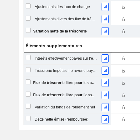
Ajustements des taux de change
Ajustements divers des flux de trésorerie
Variation nette de la trésorerie
Éléments supplémentaires
Intérêts effectivement payés sur l’exercice
Trésorerie Impôt sur le revenu payé (remboursement)Impôt effectivement payé (remboursé) sur l’exercice
Flux de trésorerie libre pour les actionnaires FCFE
Flux de trésorerie libre pour l’ensemble des pourvoyeurs de fonds (créanciers et actionnaires) FCFF
Variation du fonds de roulement net
Dette nette émise (remboursée)