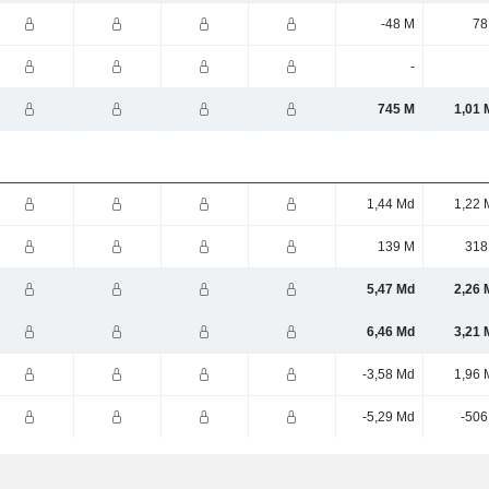
-48 M
78
-
745 M
1,01 
1,44 Md
1,22 
139 M
318
5,47 Md
2,26 
6,46 Md
3,21 
-3,58 Md
1,96 
-5,29 Md
-506