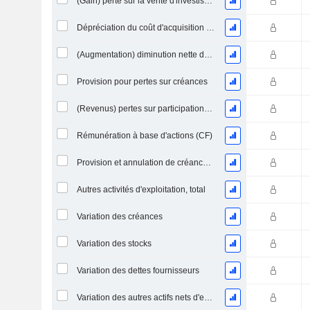
(Gain) perte sur la vente d'investissements - (CF)
Dépréciation du coût d'acquisition d'actifs et dépenses de restructuration
(Augmentation) diminution nette des prêts accordés / vendus - exploitation
Provision pour pertes sur créances
(Revenus) pertes sur participations - (CF)
Rémunération à base d'actions (CF)
Provision et annulation de créances irrécouvrables
Autres activités d'exploitation, total
Variation des créances
Variation des stocks
Variation des dettes fournisseurs
Variation des autres actifs nets d'exploitation