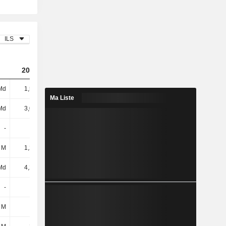
ILS
2023
2024
2025
Md
1,59 Md
1,4 Md
3,26 Md
Ma Liste
Md
3,02 Md
1,32 Md
711 M
-
-
-
43 M
 M
1,22 Md
2,44 Md
-
Md
4,24 Md
3,76 Md
754 M
-
-
-
68 M
 M
-
-19 M
-18 M