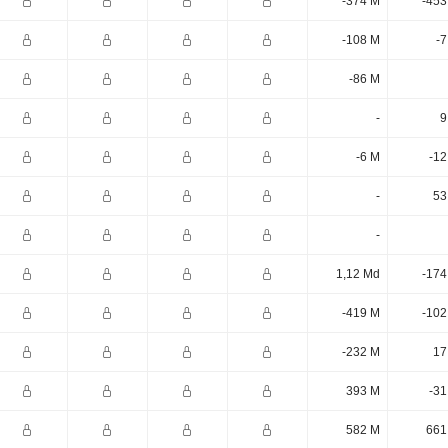
-374 M
-453
-108 M
-7
-86 M
-
9
-6 M
-12
-
53
-
1,12 Md
-174
-419 M
-102
-232 M
17
393 M
-31
582 M
661