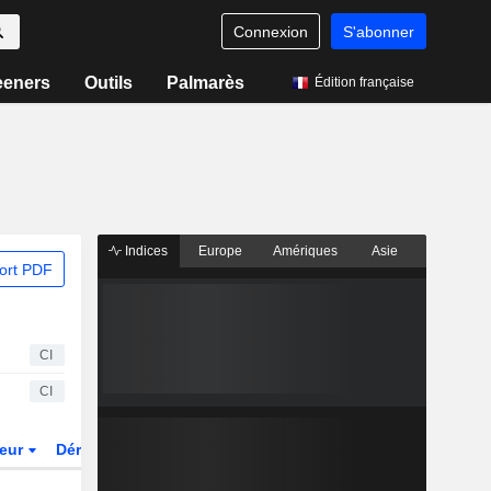
Connexion
S'abonner
eeners
Outils
Palmarès
Édition française
Indices
Europe
Amériques
Asie
ort PDF
CI
CI
teur
Dérivés
Fonds et ETFs