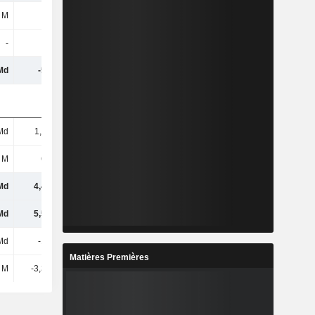
 M
38 M
14 M
-274 M
-
-
-
2,09 Md
Md
-562 M
663 M
212 M
Md
1,11 Md
1,04 Md
826 M
 M
660 M
1,37 Md
9 M
Md
4,48 Md
3,69 Md
-5,26 Md
Md
5,53 Md
4,65 Md
-4,76 Md
Md
-197 M
-79 M
5,63 Md
Matières Premières
 M
-3,35 Md
-290 M
634 M