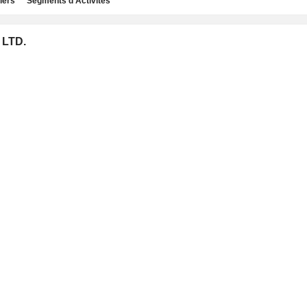
iers
Segments d'Activités
 LTD.