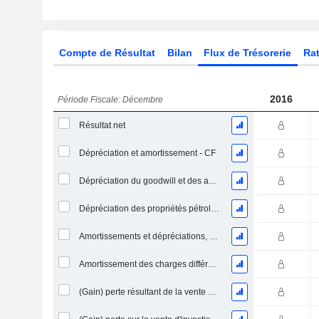
Compte de Résultat
Bilan
Flux de Trésorerie
Rat
2016
Période Fiscale: Décembre
Résultat net
Dépréciation et amortissement - CF
Dépréciation du goodwill et des actifs intangibles
Dépréciation des propriétés pétrolières, gazières et minérales - (CF)
Amortissements et dépréciations, Total
Amortissement des charges différées, Total - (CF)
(Gain) perte résultant de la vente d'un actif