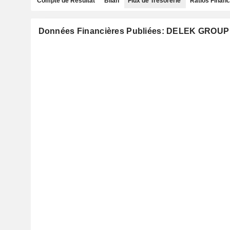
Compte de Résultat
Bilan
Flux de Trésorerie
Ratios Financ
Données Financières Publiées: DELEK GROUP