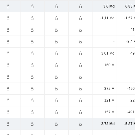
3,6 Md
6,83 
-1,11 Md
-1,57 
-
11
-
-3,4
3,01 Md
49
160 M
-
372 M
-490
121 M
22
157 M
-491
2,72 Md
-5,87 