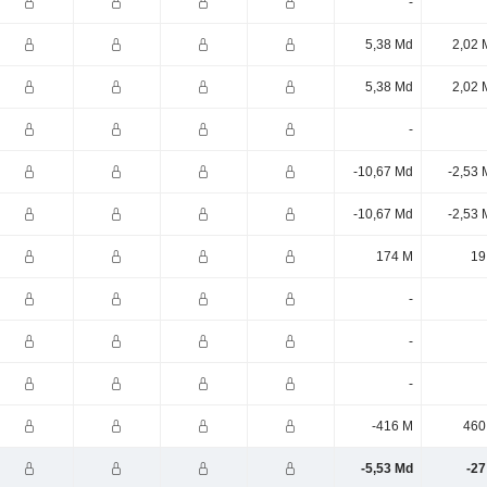
-
5,38 Md
2,02 
5,38 Md
2,02 
-
-10,67 Md
-2,53 
-10,67 Md
-2,53 
174 M
19
-
-
-
-416 M
460
-5,53 Md
-27