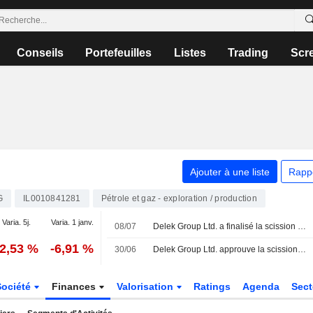
Conseils
Portefeuilles
Listes
Trading
Scr
Ajouter à une liste
Rapp
G
IL0010841281
Pétrole et gaz - exploration / production
Varia. 5j.
Varia. 1 janv.
08/07
Delek Group Ltd. a finalisé la scission de Delek Property Development Ltd (TASE:DLAS).
-2,53 %
-6,91 %
30/06
Delek Group Ltd. approuve la scission de Delek Property Development Ltd (TASE:DLAS).
Société
Finances
Valorisation
Ratings
Agenda
Sec