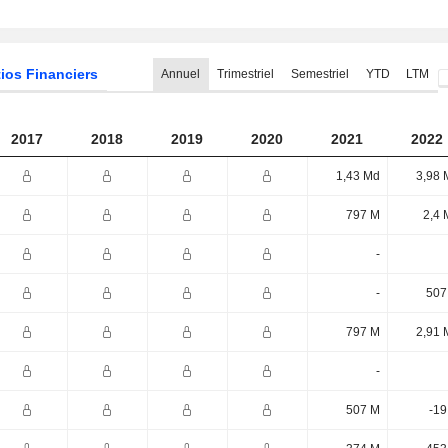
ios Financiers
Annuel
Trimestriel
Semestriel
YTD
LTM
2017
2018
2019
2020
2021
2022
1,43 Md
3,98 
797 M
2,4 
-
-
507
797 M
2,91 
-
507 M
-19