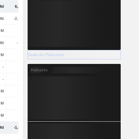
Md
6,24 Md
4,42 Md
2,71 Md
Md
-2,34 Md
-2,29 Md
-1,19 Md
 M
12 M
5 M
13 M
 Md
-145 M
400 M
-834 M
Suite du Palmarès
 M
-
-
-1,9 Md
-
-
-
-20 M
Palmarès
-
232 M
380 M
181 M
 M
292 M
-130 M
1,06 Md
 M
-
-
-1,02 Md
 M
-
-
-10 M
Md
-1,94 Md
-1,64 Md
-3,72 Md