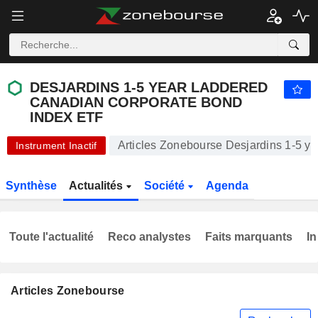
DESJARDINS 1-5 YEAR LADDERED CANADIAN CORPORATE BOND INDEX ETF
19,97
$
-0,05 %
DESJARDINS 1-5 YEAR LADDERED
CANADIAN CORPORATE BOND
INDEX ETF
Articles Zonebourse Desjardins 1-5 
Instrument Inactif
Synthèse
Actualités
Société
Agenda
Toute l'actualité
Reco analystes
Faits marquants
In
Articles Zonebourse