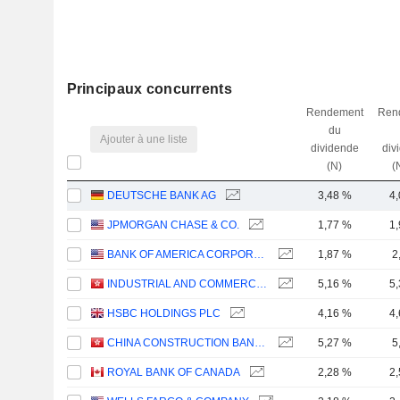
Principaux concurrents
Rendement
Ren
du
Ajouter à une liste
dividende
div
(N)
(
DEUTSCHE BANK AG
3,48 %
4
JPMORGAN CHASE & CO.
1,77 %
1
BANK OF AMERICA CORPORATION
1,87 %
2
INDUSTRIAL AND COMMERCIAL BANK OF CHINA LIMITED
5,16 %
5
HSBC HOLDINGS PLC
4,16 %
4
CHINA CONSTRUCTION BANK CORPORATION
5,27 %
5
ROYAL BANK OF CANADA
2,28 %
2