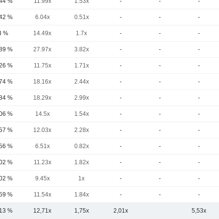
,44 %
11.99x
1.53x
-
-
-
,42 %
6.04x
0.51x
-
-
-
3 %
14.49x
1.7x
-
-
-
,89 %
27.97x
3.82x
-
-
-
,26 %
11.75x
1.71x
-
-
-
,74 %
18.16x
2.44x
-
-
-
,84 %
18.29x
2.99x
-
-
-
,06 %
14.5x
1.54x
-
-
-
,57 %
12.03x
2.28x
-
-
-
,56 %
6.51x
0.82x
-
-
-
,02 %
11.23x
1.82x
-
-
-
,02 %
9.45x
1x
-
-
-
,59 %
11.54x
1.84x
-
-
-
,13 %
12,71x
1,75x
2,01x
5,53x