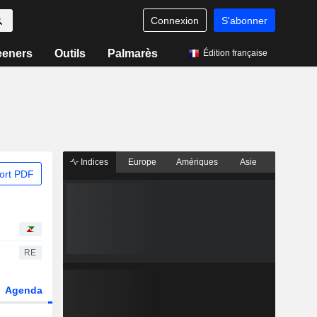
Connexion
S'abonner
eeners
Outils
Palmarès
Édition française
Indices
Europe
Amériques
Asie
ort PDF
RE
Agenda
Secteur
Dérivés
Fonds et ETFs