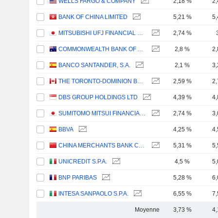
WELLS FARGO & COMPANY
2,18 %
2
BANK OF CHINA LIMITED
5,21 %
5
MITSUBISHI UFJ FINANCIAL GROUP, INC.
2,74 %
COMMONWEALTH BANK OF AUSTRALIA
2,8 %
2
BANCO SANTANDER, S.A.
2,1 %
3
THE TORONTO-DOMINION BANK
2,59 %
2
DBS GROUP HOLDINGS LTD
4,39 %
4
SUMITOMO MITSUI FINANCIAL GROUP, INC.
2,74 %
3
BBVA
4,25 %
4
CHINA MERCHANTS BANK CO., LTD.
5,31 %
5
UNICREDIT S.P.A.
4,5 %
5
BNP PARIBAS
5,28 %
6
INTESA SANPAOLO S.P.A.
6,55 %
7
Moyenne
3,73 %
4