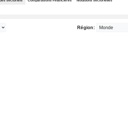
des sectoriels
Comparaisons Financières
Notations sectorielles
Région: