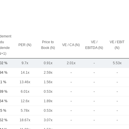
dement
du
Price to
VE /
VE / EBIT
PER (N)
VE / CA (N)
idende
Book (N)
EBITDA (N)
(N)
N+1)
,02 %
9.7x
0.91x
2.01x
-
5.53x
,94 %
14.1x
2.59x
-
-
-
,1 %
13.46x
1.56x
-
-
-
,39 %
6.01x
0.53x
-
-
-
,64 %
12.6x
1.89x
-
-
-
,5 %
5.78x
0.53x
-
-
-
,52 %
18.67x
3.07x
-
-
-