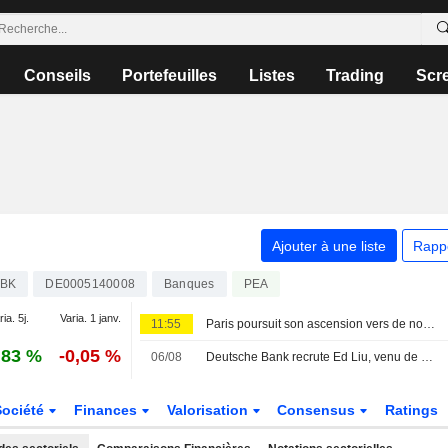
Conseils
Portefeuilles
Listes
Trading
Scr
Ajouter à une liste
Rapp
BK
DE0005140008
Banques
PEA
ia. 5j.
Varia. 1 janv.
11:55
Paris poursuit son ascension vers de nouveaux sommets
,83 %
-0,05 %
06/08
Deutsche Bank recrute Ed Liu, venu de Bank of America, comme responsable mondial du secteur TMT
Société
Finances
Valorisation
Consensus
Ratings