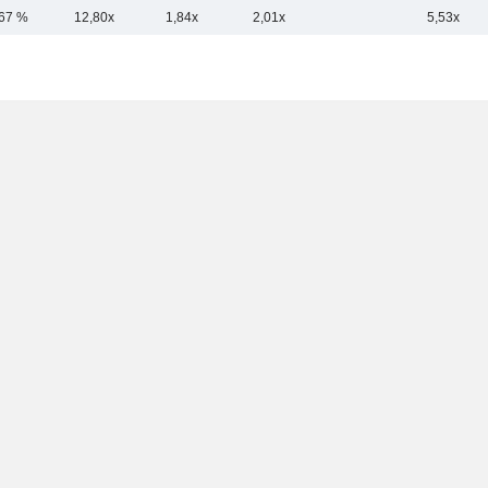
,67 %
12,80x
1,84x
2,01x
5,53x