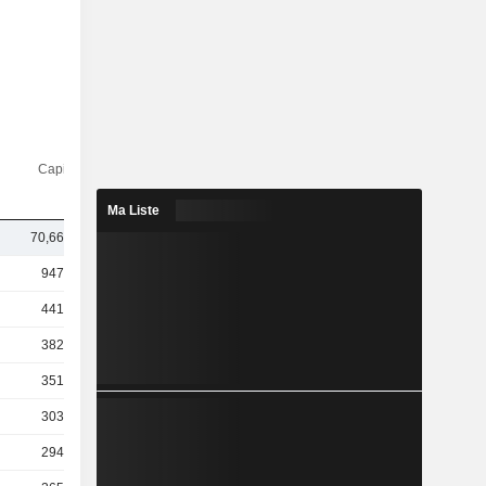
Capi.($)
Ma Liste
70,66 Md
947 Md
441 Md
382 Md
351 Md
303 Md
294 Md