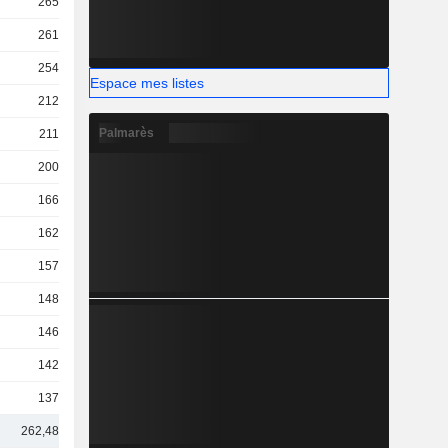
265 Md
261 Md
254 Md
Espace mes listes
212 Md
Palmarès
211 Md
200 Md
166 Md
162 Md
157 Md
148 Md
146 Md
142 Md
137 Md
262,48 Md