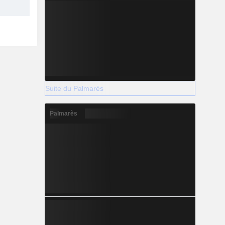
Suite du Palmarès
Palmarès