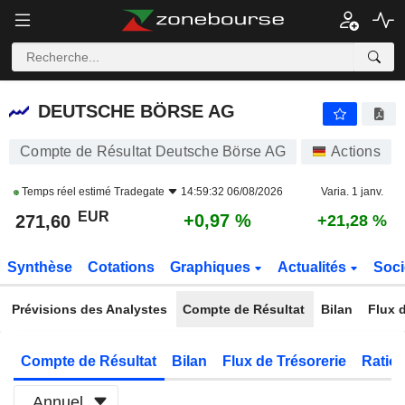
DEUTSCHE BÖRSE AG
271,60
€
+0,97 %
DEUTSCHE BÖRSE AG
Compte de Résultat Deutsche Börse AG
Actions
Temps réel estimé
Tradegate
14:59:32 06/08/2026
Varia. 1 janv.
EUR
+0,97 %
271,60
+21,28 %
Synthèse
Cotations
Graphiques
Actualités
Soci
Prévisions des Analystes
Compte de Résultat
Bilan
Flux d
Compte de Résultat
Bilan
Flux de Trésorerie
Ratios
Annuel