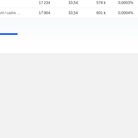
17 234
33,54
578 k
0,0003%
Dirigeant / cadre principal
17 904
33,54
601 k
0,0004%