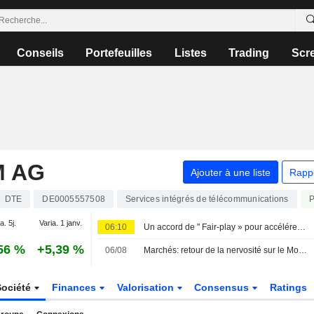
Conseils
Portefeuilles
Listes
Trading
Scr
M AG
Ajouter à une liste
Rapp
DTE
DE0005557508
Services intégrés de télécommunications
a. 5j.
Varia. 1 janv.
06:10
Un accord de " Fair-play » pour accélérer le déploiement d'Internet
56 %
+5,39 %
06/08
Marchés: retour de la nervosité sur le Moyen-Orient, records en Europe
Société
Finances
Valorisation
Consensus
Ratings