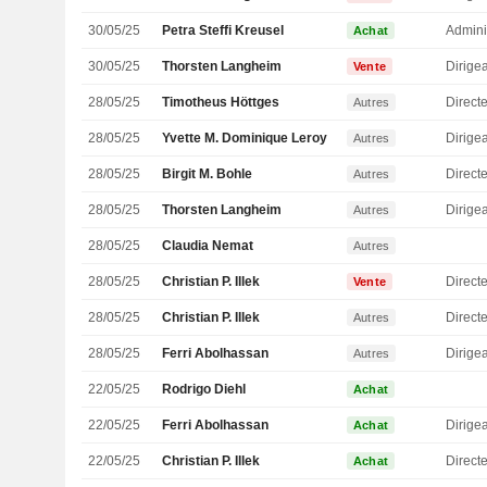
30/05/25
Petra Steffi Kreusel
Admini
Achat
30/05/25
Thorsten Langheim
Vente
28/05/25
Timotheus Höttges
Direct
Autres
28/05/25
Yvette M. Dominique Leroy
Autres
28/05/25
Birgit M. Bohle
Autres
28/05/25
Thorsten Langheim
Autres
28/05/25
Claudia Nemat
Autres
28/05/25
Christian P. Illek
Directe
Vente
28/05/25
Christian P. Illek
Directe
Autres
28/05/25
Ferri Abolhassan
Autres
22/05/25
Rodrigo Diehl
Achat
22/05/25
Ferri Abolhassan
Achat
22/05/25
Christian P. Illek
Directe
Achat