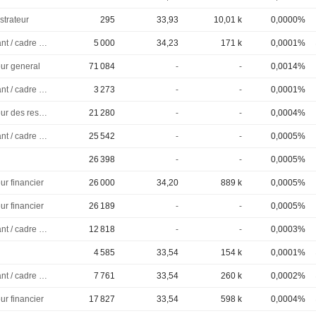
strateur
295
33,93
10,01 k
0,0000%
Dirigeant / cadre principal
5 000
34,23
171 k
0,0001%
eur general
71 084
-
-
0,0014%
Dirigeant / cadre principal
3 273
-
-
0,0001%
Directeur des ressources humaines
21 280
-
-
0,0004%
Dirigeant / cadre principal
25 542
-
-
0,0005%
26 398
-
-
0,0005%
ur financier
26 000
34,20
889 k
0,0005%
ur financier
26 189
-
-
0,0005%
Dirigeant / cadre principal
12 818
-
-
0,0003%
4 585
33,54
154 k
0,0001%
Dirigeant / cadre principal
7 761
33,54
260 k
0,0002%
ur financier
17 827
33,54
598 k
0,0004%