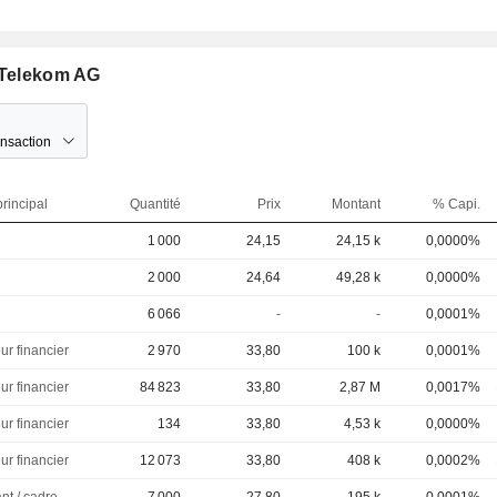
e Telekom AG
ansaction
rincipal
Quantité
Prix
Montant
% Capi.
1 000
24,15
24,15 k
0,0000%
2 000
24,64
49,28 k
0,0000%
6 066
-
-
0,0001%
ur financier
2 970
33,80
100 k
0,0001%
ur financier
84 823
33,80
2,87 M
0,0017%
ur financier
134
33,80
4,53 k
0,0000%
ur financier
12 073
33,80
408 k
0,0002%