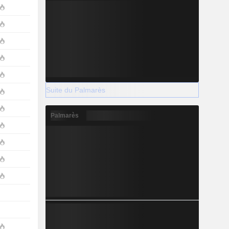
Suite du Palmarès
Palmarès