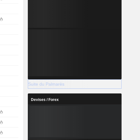
Suite du Palmarès
Devises / Forex