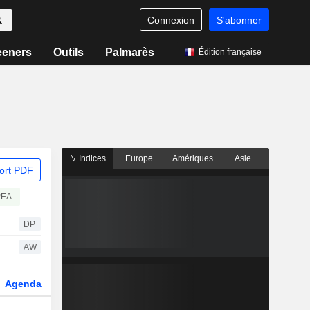
Connexion
S'abonner
eeners
Outils
Palmarès
Édition française
Indices
Europe
Amériques
Asie
ort PDF
PEA
DP
AW
Agenda
Secteur
Dérivés
Fonds et ETFs