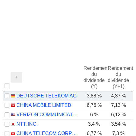
Rendement
Rendement
du
du
dividende
dividende
(Y)
(Y+1)
DEUTSCHE TELEKOM AG
3,88 %
4,37 %
CHINA MOBILE LIMITED
6,76 %
7,13 %
VERIZON COMMUNICATIONS, INC.
6 %
6,12 %
NTT, INC.
3,4 %
3,54 %
CHINA TELECOM CORPORATION LIMITED
6,77 %
7,3 %