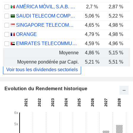
AMÉRICA MÓVIL, S.A.B. DE C.V.
2,7 %
2,87 %
SAUDI TELECOM COMPANY
5,06 %
5,22 %
SINGAPORE TELECOMMUNICATIONS LIMITED
4,65 %
4,98 %
ORANGE
4,79 %
4,98 %
EMIRATES TELECOMMUNICATIONS GROUP COMPANY
4,59 %
4,96 %
Moyenne
4,86 %
5,15 %
Moyenne pondérée par Capi.
5,21 %
5,51 %
Voir tous les dividendes sectoriels
Evolution du Rendement historique