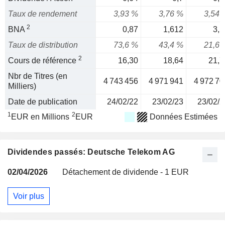
Taux de rendement
3,93 %
3,76 %
3,54 
2
BNA
0,87
1,612
3,5
Taux de distribution
73,6 %
43,4 %
21,6 
2
Cours de référence
16,30
18,64
21,7
Nbr de Titres (en
4 743 456
4 971 941
4 972 70
Milliers)
Date de publication
24/02/22
23/02/23
23/02/2
1
2
EUR en Millions
EUR
Données Estimées
Dividendes passés: Deutsche Telekom AG
02/04/2026
Détachement de dividende - 1 EUR
Voir plus