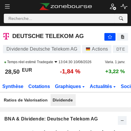
DEUTSCHE TELEKOM AG
28,50
€
-1,84 %
DEUTSCHE TELEKOM AG
Dividende Deutsche Telekom AG
Actions
DTE
Temps réel estimé
Tradegate
13:04:30 10/08/2026
Varia. 1 janv.
EUR
-1,84 %
28,50
+3,22 %
Synthèse
Cotations
Graphiques
Actualités
Soci
Ratios de Valorisation
Dividende
BNA & Dividende: Deutsche Telekom AG