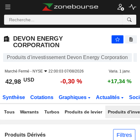
DEVON ENERGY CORPORATION
42,98
$
-0,30 %
DEVON ENERGY
CORPORATION
Produits d'investissement Devon Energy Corporation
Marché Fermé -
NYSE
22:00:03 07/08/2026
Varia. 1 janv.
USD
-0,30 %
42,98
+17,34 %
Synthèse
Cotations
Graphiques
Actualités
Soci
Tous
Warrants
Turbos
Produits de levier
Produits d'inv
Filtres
Produits Dérivés