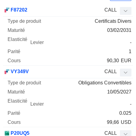
Type
F87202
CALL
de
Certificats Divers
Mnemo
Type
produit
Maturité
Elasticité
Levier
Parité
Co
03/02/2031
-
1
90,30
EUR
VY349V
CALL
Obligations Convertibles
10/05/2027
-
0.025
99,66
USD
P20UQ5
CALL