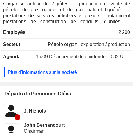
s'organise autour de 2 pôles : - production et vente de
pétrole, de gaz naturel et de gaz naturel liquéfié ; -
prestations de services pétroliers et gaziers : notamment
prestations de construction de conduits, d'unités de
stockage, de traitement et de transformation des
Employés
2 200
hydrocarbures.
Secteur
Pétrole et gaz - exploration / production
Agenda
15/09
Détachement de dividende - 0.32 USD
Plus d'informations sur la société
Départs de Personnes Clées
J. Nichols
-
John Bethancourt
Chairman