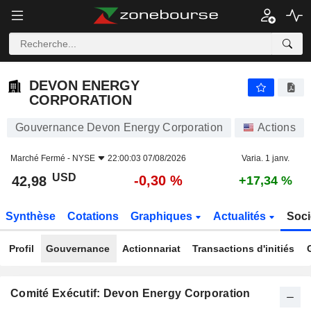
DEVON ENERGY CORPORATION
42,98
$
-0,30 %
DEVON ENERGY
CORPORATION
Gouvernance Devon Energy Corporation
Actions
Marché Fermé -
NYSE
22:00:03 07/08/2026
Varia. 1 janv.
USD
-0,30 %
42,98
+17,34 %
Synthèse
Cotations
Graphiques
Actualités
Soci
Profil
Gouvernance
Actionnariat
Transactions d'initiés
Comité Exécutif: Devon Energy Corporation