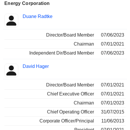
Energy Corporation
Fonctions
Duane Radtke
Insider
occupées
Director/Board Member
07/06/2023
Chairman
07/01/2021
Independent Dir/Board Member
07/06/2023
David Hager
Director/Board Member
07/01/2021
Chief Executive Officer
07/01/2021
Chairman
07/01/2023
Chief Operating Officer
31/07/2015
Corporate Officer/Principal
11/06/2013
President
07/01/2021