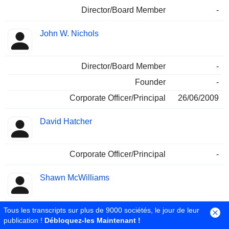
Director/Board Member
-
John W. Nichols
Director/Board Member
-
Founder
-
Corporate Officer/Principal
26/06/2009
David Hatcher
Corporate Officer/Principal
-
Shawn McWilliams
Tous les transcripts sur plus de 9000 sociétés, le jour de leur
Corporate Officer/Principal
-
publication !
Débloquez-les Maintenant !