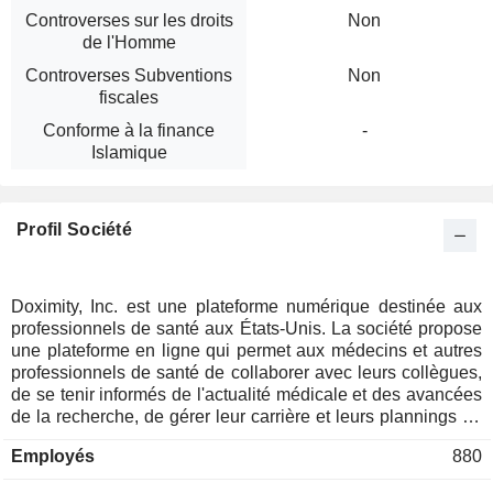
Controverses sur les droits
Non
de l'Homme
Controverses Subventions
Non
fiscales
Conforme à la finance
-
Islamique
Profil Société
Doximity, Inc. est une plateforme numérique destinée aux
professionnels de santé aux États-Unis. La société propose
une plateforme en ligne qui permet aux médecins et autres
professionnels de santé de collaborer avec leurs collègues,
de se tenir informés de l'actualité médicale et des avancées
de la recherche, de gérer leur carrière et leurs plannings de
garde, de rationaliser la documentation et les formalités
Employés
880
administratives, ainsi que d'effectuer des consultations
virtuelles avec leurs patients. La clientèle de la société se