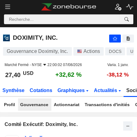
DOXIMITY, INC.
27,40
$
+32,62 %
DOXIMITY, INC.
Gouvernance Doximity, Inc.
Actions
DOCS
US
Marché Fermé -
NYSE
22:00:02 07/08/2026
Varia. 1 janv.
USD
+32,62 %
27,40
-38,12 %
Synthèse
Cotations
Graphiques
Actualités
Soci
Profil
Gouvernance
Actionnariat
Transactions d'initiés
Comité Exécutif: Doximity, Inc.
Fonctions