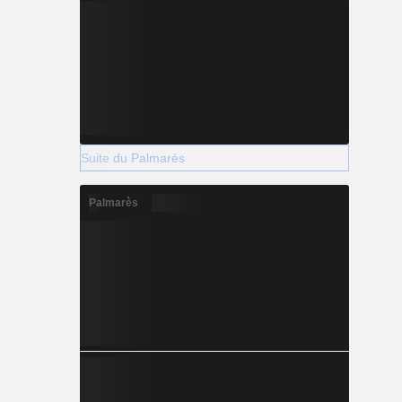
Suite du Palmarès
Palmarès