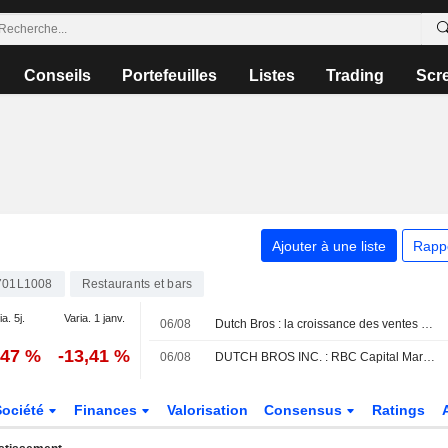
Conseils
Portefeuilles
Listes
Trading
Scr
Ajouter à une liste
Rapp
701L1008
Restaurants et bars
ia. 5j.
Varia. 1 janv.
06/08
Dutch Bros : la croissance des ventes à périmètre constant au T2 et les perspectives du T3 déçoivent les attentes du marché, selon RBC Capital Markets
,47 %
-13,41 %
06/08
DUTCH BROS INC. : RBC Capital Markets favorable sur le dossier
Société
Finances
Valorisation
Consensus
Ratings