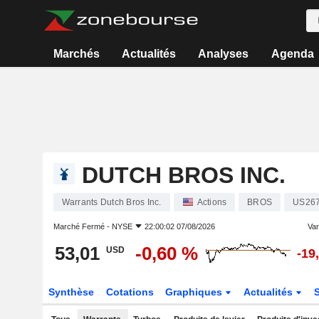
Marchés
Actualités
Analyses
Agenda
DUTCH BROS INC.
Warrants Dutch Bros Inc.
Actions
BROS
US26
Marché Fermé -
NYSE
22:00:02 07/08/2026
Var
53,01
-0,60 %
USD
-19
Synthèse
Cotations
Graphiques
Actualités