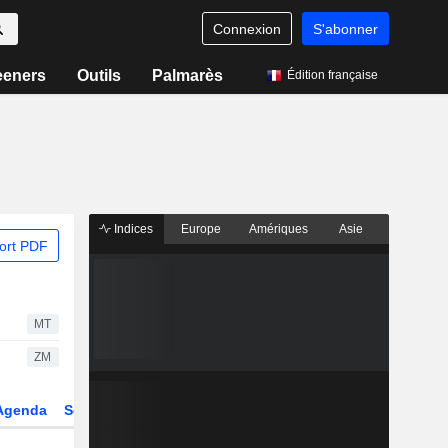
Connexion
S'abonner
eeners
Outils
Palmarès
Édition française
Indices
Europe
Amériques
Asie
ort PDF
MT
ZM
Agenda
Secteur
Dérivés
Fonds et ETFs