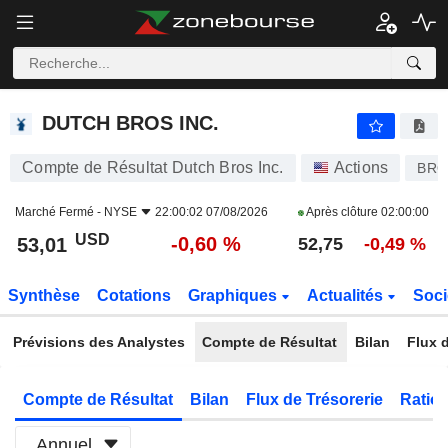
DUTCH BROS INC.
53,01
$
-0,60 %
DUTCH BROS INC.
Compte de Résultat Dutch Bros Inc.
Actions
BRO
Marché Fermé -
NYSE
22:00:02 07/08/2026
Après clôture
02:00:00
USD
-0,60 %
53,01
52,75
-0,49 %
Synthèse
Cotations
Graphiques
Actualités
Soci
Prévisions des Analystes
Compte de Résultat
Bilan
Flux d
Compte de Résultat
Bilan
Flux de Trésorerie
Ratios
Annuel