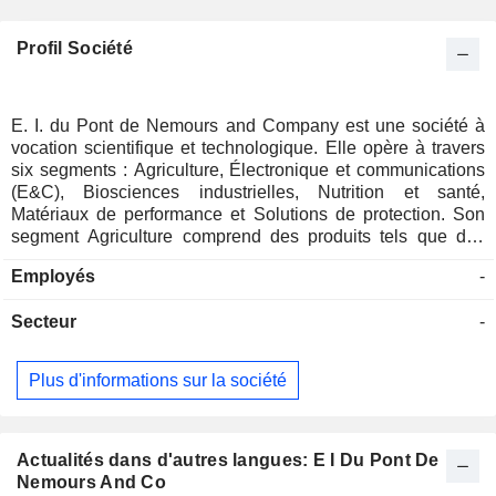
Profil Société
E. I. du Pont de Nemours and Company est une société à
vocation scientifique et technologique. Elle opère à travers
six segments : Agriculture, Électronique et communications
(E&C), Biosciences industrielles, Nutrition et santé,
Matériaux de performance et Solutions de protection. Son
segment Agriculture comprend des produits tels que des
hybrides de maïs et des variétés de soja, des herbicides,
Employés
-
des fongicides et des insecticides. Son segment E&C
comprend des produits tels que les matériaux d'impression
Secteur
-
et d'emballage, les photopolymères et les matériaux
électroniques. Son segment Biosciences industrielles
comprend des produits tels que les enzymes, les matériaux
Plus d'informations sur la société
biosourcés et les technologies de traitement. Son segment
Nutrition & Santé comprend des produits tels que les
probiotiques, les cultures, les émulsifiants, les édulcorants
naturels et les ingrédients alimentaires à base de soja. Son
Actualités dans d'autres langues: E I Du Pont De
segment Performance Materials comprend des produits tels
Nemours And Co