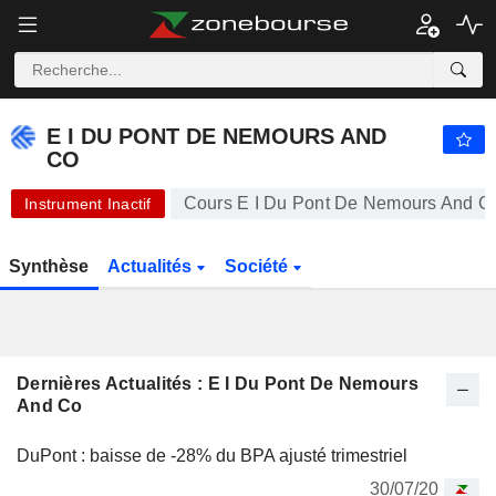
-.-
E I DU PONT DE NEMOURS AND CO
-
$
-
%
E I DU PONT DE NEMOURS AND
CO
Cours E I Du Pont De Nemours And C
Instrument Inactif
Synthèse
Actualités
Société
Dernières Actualités : E I Du Pont De Nemours
And Co
DuPont : baisse de -28% du BPA ajusté trimestriel
30/07/20