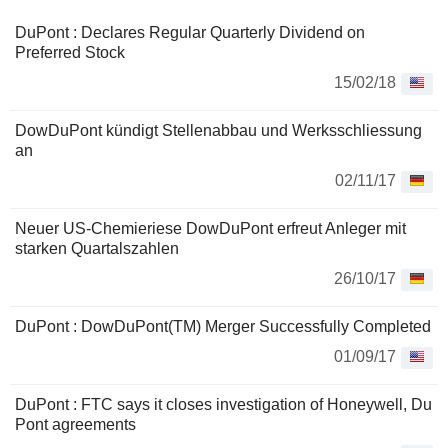
que les polymères techniques, les polymères d'emballage et
industriels, les films et les élastomères. Son segment
DuPont : Declares Regular Quarterly Dividend on
Protection Solutions comprend des produits tels que les
Preferred Stock
non-tissés, les aramides et les surfaces solides.
15/02/18
DowDuPont kündigt Stellenabbau und Werksschliessung
an
02/11/17
Neuer US-Chemieriese DowDuPont erfreut Anleger mit
starken Quartalszahlen
26/10/17
DuPont : DowDuPont(TM) Merger Successfully Completed
01/09/17
DuPont : FTC says it closes investigation of Honeywell, Du
Pont agreements