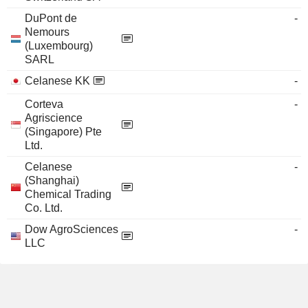
DuPont de
-
Nemours
(Luxembourg)
SARL
Celanese KK
-
Corteva
-
Agriscience
(Singapore) Pte
Ltd.
Celanese
-
(Shanghai)
Chemical Trading
Co. Ltd.
Dow AgroSciences
-
LLC