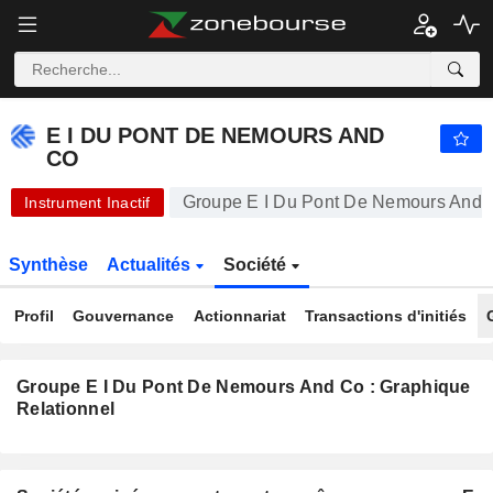
-.-
E I DU PONT DE NEMOURS AND CO
-
$
-
%
E I DU PONT DE NEMOURS AND
CO
Groupe E I Du Pont De Nemours And 
Instrument Inactif
Synthèse
Actualités
Société
Profil
Gouvernance
Actionnariat
Transactions d'initiés
Groupe E I Du Pont De Nemours And Co : Graphique
Relationnel