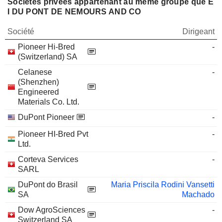
Sociétés privées appartenant au même groupe que E
I DU PONT DE NEMOURS AND CO
Société
Dirigeant
Pioneer Hi-Bred
-
(Switzerland) SA
Celanese
-
(Shenzhen)
Engineered
Materials Co. Ltd.
DuPont Pioneer
-
Pioneer HI-Bred Pvt
-
Ltd.
Corteva Services
-
SARL
DuPont do Brasil
Maria Priscila Rodini Vansetti
SA
Machado
Dow AgroSciences
-
Switzerland SA