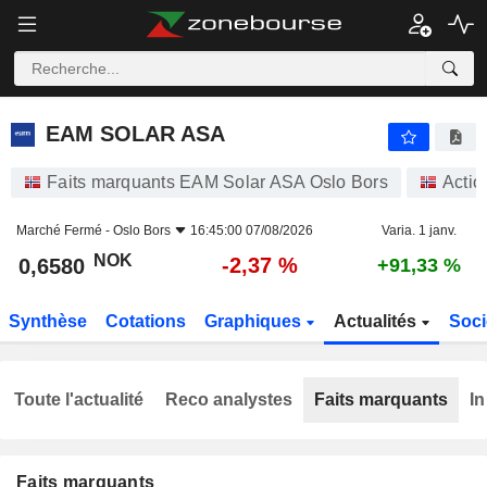
EAM SOLAR ASA
0,6580
kr
-2,37 %
EAM SOLAR ASA
Faits marquants EAM Solar ASA Oslo Bors
Actio
Marché Fermé -
Oslo Bors
16:45:00 07/08/2026
Varia. 1 janv.
NOK
-2,37 %
0,6580
+91,33 %
Synthèse
Cotations
Graphiques
Actualités
Soci
Toute l'actualité
Reco analystes
Faits marquants
In
Faits marquants