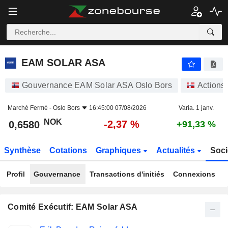
EAM SOLAR ASA
0,6580
kr
-2,37 %
EAM SOLAR ASA
Gouvernance EAM Solar ASA Oslo Bors
Actions
Marché Fermé -
Oslo Bors
16:45:00 07/08/2026
Varia. 1 janv.
NOK
-2,37 %
0,6580
+91,33 %
Synthèse
Cotations
Graphiques
Actualités
Soci
Profil
Gouvernance
Transactions d'initiés
Connexions
Comité Exécutif: EAM Solar ASA
Fonctions