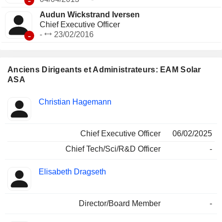
-
Audun Wickstrand Iversen
Chief Executive Officer
-
-
23/02/2016
Anciens Dirigeants et Administrateurs: EAM Solar
ASA
Fonctions
Christian Hagemann
Insider
occupées
Chief Executive Officer
06/02/2025
Chief Tech/Sci/R&D Officer
-
Elisabeth Dragseth
Director/Board Member
-