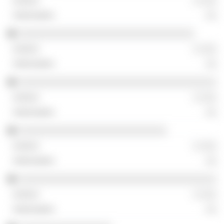
░ ░░░
░░
░░░░░░░░░░░░░░░░░░░░░░░░░░░░░░░░
░ ░░░
░░
░░░░░░░░░░░░░░░░░░░░░░░░░░░░░░░░░░░░
░ ░░░
░░
░░░░░░░░░░░░░░░░░░░░░░░░░░░
░ ░░░
░░
░░░░░░░░░░░░░░░░░░░░░░░░░░░░░░░░░░░░
░ ░░░
░░