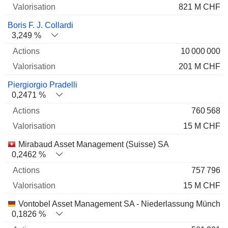
821 M CHF
Boris F. J. Collardi
3,249 %
10 000 000
201 M CHF
Piergiorgio Pradelli
0,2471 %
760 568
15 M CHF
Mirabaud Asset Management (Suisse) SA
0,2462 %
757 796
15 M CHF
Vontobel Asset Management SA - Niederlassung Münche
0,1826 %