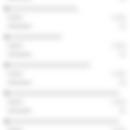
░░░░░░░░░░░░░░░░░░░░░
░ ░░░
░░
░░░░░░░░░░░░░░░░
░ ░░░
░░
░░░░░░░░░░░░░░░░░░░░░░░░░
░ ░░░
░░
░░░░░░░░░░░░░░░░░░░░░░░░░░░░░░░░░░
░ ░░░
░░
░░░░░░░░░░░░░░░░░░░░░░░░░░░░░░░░░░