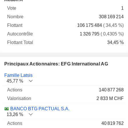
Vote
Nombre
Flottant
Autocontrôle
Total
1
308 169 214
106 175 484
( 34,45 %)
1 326 795
( 0,4305 %)
34,45 %
Principaux Actionnaires: EFG International AG
Nom
Actions
%
Valorisation
Famille Latsis
45,77 %
140 877 268
2 833 M CHF
BANCO BTG PACTUAL S.A.
13,26 %
40 819 762