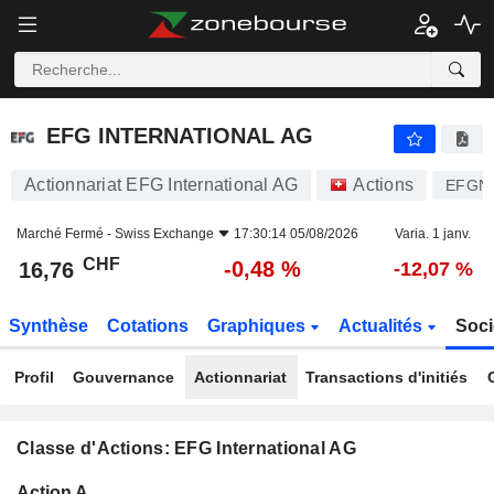
EFG INTERNATIONAL AG
16,76
CHF
-0,48 %
EFG INTERNATIONAL AG
Actionnariat EFG International AG
Actions
EFGN
Marché Fermé -
Swiss Exchange
17:30:14 05/08/2026
Varia. 1 janv.
CHF
-0,48 %
16,76
-12,07 %
Synthèse
Cotations
Graphiques
Actualités
Soci
Profil
Gouvernance
Actionnariat
Transactions d'initiés
Classe d'Actions: EFG International AG
Flottant
Action A