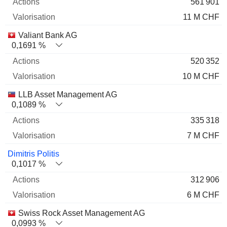
561 901
11 M CHF
Valiant Bank AG
0,1691 %
520 352
10 M CHF
LLB Asset Management AG
0,1089 %
335 318
7 M CHF
Dimitris Politis
0,1017 %
312 906
6 M CHF
Swiss Rock Asset Management AG
0,0993 %