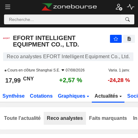
EFORT INTELLIGENT EQUIPMENT CO., LTD.
17,99
¥
+2,57 %
EFORT INTELLIGENT
EQUIPMENT CO., LTD.
Reco analystes EFORT Intelligent Equipment Co., Ltd.
Cours en clôture
Shanghai S.E.
07/08/2026
Varia. 1 janv.
CNY
+2,57 %
17,99
-24,28 %
Synthèse
Cotations
Graphiques
Actualités
Soci
Toute l'actualité
Reco analystes
Faits marquants
In