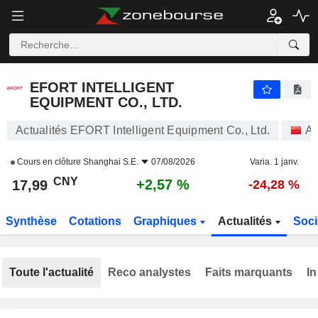
EFORT INTELLIGENT EQUIPMENT CO., LTD.
17,99
¥
+2,57 %
EFORT INTELLIGENT
EQUIPMENT CO., LTD.
Actualités EFORT Intelligent Equipment Co., Ltd.
Ac
Cours en clôture
Shanghai S.E.
07/08/2026
Varia. 1 janv.
CNY
+2,57 %
17,99
-24,28 %
Synthèse
Cotations
Graphiques
Actualités
Soci
Toute l'actualité
Reco analystes
Faits marquants
In