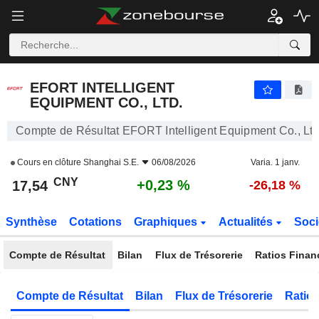
EFORT INTELLIGENT EQUIPMENT CO., LTD.
17,54
¥
+0,23 %
EFORT INTELLIGENT
EQUIPMENT CO., LTD.
Compte de Résultat EFORT Intelligent Equipment Co., Ltd
Cours en clôture
Shanghai S.E.
06/08/2026
Varia. 1 janv.
CNY
+0,23 %
17,54
-26,18 %
Synthèse
Cotations
Graphiques
Actualités
Soci
Compte de Résultat
Bilan
Flux de Trésorerie
Ratios Finan
Compte de Résultat
Bilan
Flux de Trésorerie
Ratios