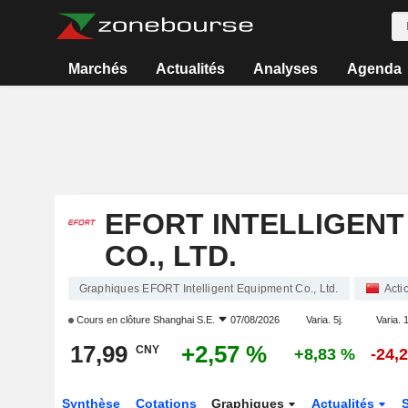
Marchés
Actualités
Analyses
Agenda
EFORT INTELLIGENT
CO., LTD.
Graphiques EFORT Intelligent Equipment Co., Ltd.
Acti
Cours en clôture
Shanghai S.E.
07/08/2026
Varia. 5j.
Varia. 1
17,99
+2,57 %
CNY
+8,83 %
-24,
Synthèse
Cotations
Graphiques
Actualités