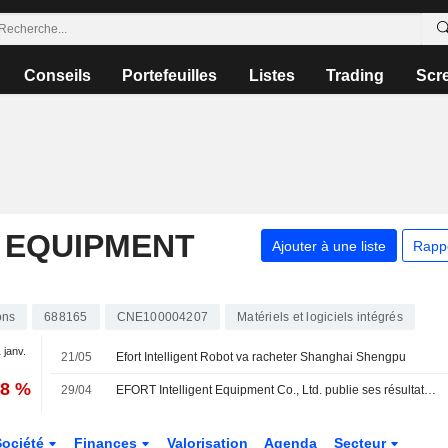
Conseils
Portefeuilles
Listes
Trading
Scr
 EQUIPMENT
Ajouter à une liste
Rapp
ons
688165
CNE100004207
Matériels et logiciels intégrés
 janv.
21/05
Efort Intelligent Robot va racheter Shanghai Shengpu
28 %
29/04
EFORT Intelligent Equipment Co., Ltd. publie ses résultats pour le premier trimestre clos le 31 mars 2026
Société
Finances
Valorisation
Agenda
Secteur