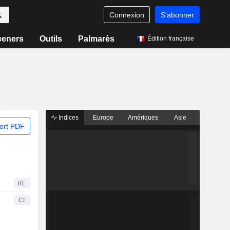
Connexion
S'abonner
eeners
Outils
Palmarès
Édition française
Indices
Europe
Amériques
Asie
ort PDF
RE
CI