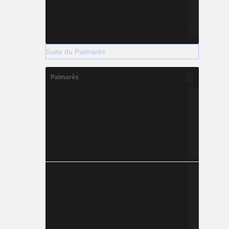
Suite du Palmarès
Palmarès