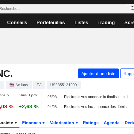
Conseils
Portefeuilles
Listes
Trading
Scr
NC.
Ajouter à une liste
Rapp
.
Actions
EA
US2855121099
aria. 5j.
Varia. 1 janv.
05/08
Electronic Arts annonce la finalisation de son rachat par le PIF, Silver Lake et Affinity Partners
0,08 %
+2,63 %
04/08
Electronic Arts Inc. annonce des démissions au sein de son conseil d'administration et de ses comités, effectives au 4 août 2026
Société
Finances
Valorisation
Ratings
Agenda
Dér