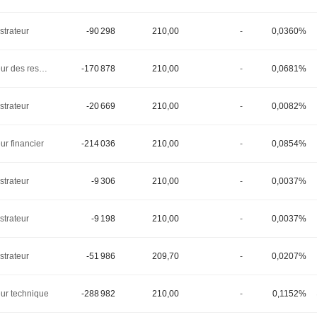
strateur
-90 298
210,00
-
0,0360%
Directeur des ressources humaines
-170 878
210,00
-
0,0681%
strateur
-20 669
210,00
-
0,0082%
ur financier
-214 036
210,00
-
0,0854%
strateur
-9 306
210,00
-
0,0037%
strateur
-9 198
210,00
-
0,0037%
strateur
-51 986
209,70
-
0,0207%
eur technique
-288 982
210,00
-
0,1152%