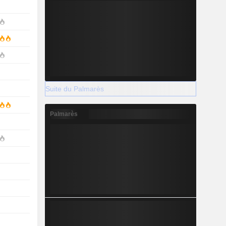
Suite du Palmarès
Palmarès