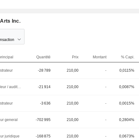
Arts Inc.
ansaction
rincipal
Quantité
Prix
Montant
% Capi.
strateur
-28 789
210,00
-
0,0115%
Controleur / auditeur
-21 914
210,00
-
0,0087%
strateur
-3 636
210,00
-
0,0015%
eur general
-702 995
210,00
-
0,2804%
ur juridique
-168 875
210,00
-
0,0673%