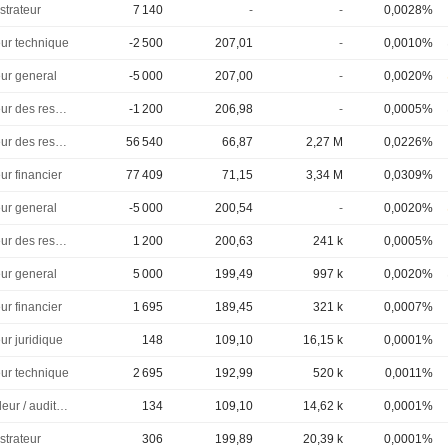
strateur
7 140
-
-
0,0028%
eur technique
-2 500
207,01
-
0,0010%
eur general
-5 000
207,00
-
0,0020%
Directeur des ressources humaines
-1 200
206,98
-
0,0005%
Directeur des ressources humaines
56 540
66,87
2,27 M
0,0226%
ur financier
77 409
71,15
3,34 M
0,0309%
eur general
-5 000
200,54
-
0,0020%
Directeur des ressources humaines
1 200
200,63
241 k
0,0005%
eur general
5 000
199,49
997 k
0,0020%
ur financier
1 695
189,45
321 k
0,0007%
ur juridique
148
109,10
16,15 k
0,0001%
eur technique
2 695
192,99
520 k
0,0011%
Controleur / auditeur
134
109,10
14,62 k
0,0001%
strateur
306
199,89
20,39 k
0,0001%