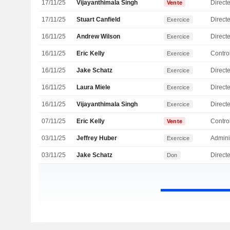
17/11/25
Vijayanthimala Singh
Vente
17/11/25
Stuart Canfield
Directe
Exercice
16/11/25
Andrew Wilson
Direct
Exercice
16/11/25
Eric Kelly
Exercice
16/11/25
Jake Schatz
Directe
Exercice
16/11/25
Laura Miele
Direct
Exercice
16/11/25
Vijayanthimala Singh
Exercice
07/11/25
Eric Kelly
Vente
03/11/25
Jeffrey Huber
Admini
Exercice
03/11/25
Jake Schatz
Directe
Don