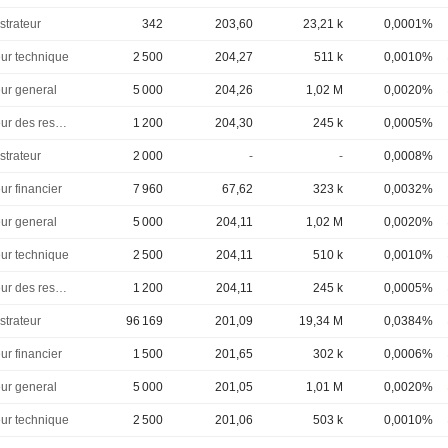
strateur
342
203,60
23,21 k
0,0001%
eur technique
2 500
204,27
511 k
0,0010%
eur general
5 000
204,26
1,02 M
0,0020%
Directeur des ressources humaines
1 200
204,30
245 k
0,0005%
strateur
2 000
-
-
0,0008%
ur financier
7 960
67,62
323 k
0,0032%
eur general
5 000
204,11
1,02 M
0,0020%
eur technique
2 500
204,11
510 k
0,0010%
Directeur des ressources humaines
1 200
204,11
245 k
0,0005%
strateur
96 169
201,09
19,34 M
0,0384%
ur financier
1 500
201,65
302 k
0,0006%
eur general
5 000
201,05
1,01 M
0,0020%
eur technique
2 500
201,06
503 k
0,0010%