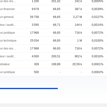
Directeur des ressources humaines
1 200
201,42
242 k
0,0005%
ur financier
9 679
66,65
387 k
0,0039%
eur general
56 758
66,65
2,27 M
0,0227%
Controleur / auditeur
3 595
66,71
144 k
0,0014%
ur juridique
17 968
66,65
718 k
0,0072%
eur technique
25 034
66,65
1 M
0,0100%
Directeur des ressources humaines
17 968
66,65
718 k
0,0072%
Controleur / auditeur
4 000
200,51
802 k
0,0016%
strateur
309
199,89
20,59 k
0,0001%
ur juridique
500
-
-
0,0002%