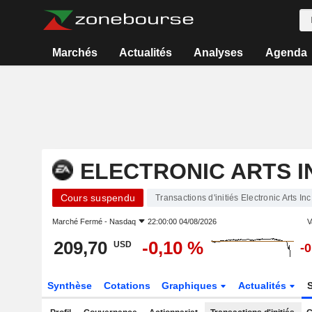
Marchés
Actualités
Analyses
Agenda
ELECTRONIC ARTS I
Cours suspendu
Transactions d'initiés Electronic Arts Inc
Marché Fermé -
Nasdaq
22:00:00 04/08/2026
V
209,70
-0,10 %
USD
-
Synthèse
Cotations
Graphiques
Actualités