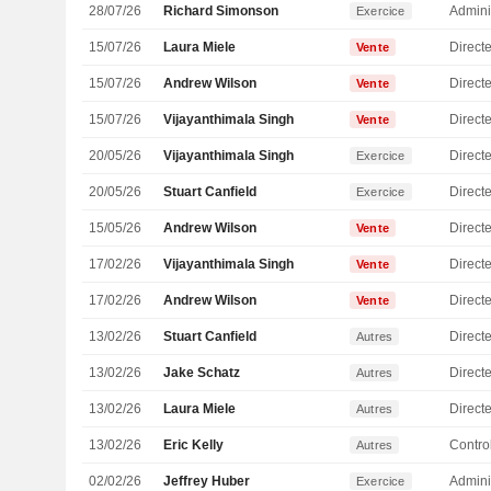
28/07/26
Richard Simonson
Admini
Exercice
15/07/26
Laura Miele
Direct
Vente
15/07/26
Andrew Wilson
Direct
Vente
15/07/26
Vijayanthimala Singh
Vente
20/05/26
Vijayanthimala Singh
Exercice
20/05/26
Stuart Canfield
Directe
Exercice
15/05/26
Andrew Wilson
Direct
Vente
17/02/26
Vijayanthimala Singh
Vente
17/02/26
Andrew Wilson
Direct
Vente
13/02/26
Stuart Canfield
Directe
Autres
13/02/26
Jake Schatz
Directe
Autres
13/02/26
Laura Miele
Direct
Autres
13/02/26
Eric Kelly
Autres
02/02/26
Jeffrey Huber
Admini
Exercice