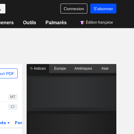
Connexion
S'abonner
eeners
Outils
Palmarès
Édition française
Indices
Europe
Amériques
Asie
ort PDF
MT
CI
ivés
Fonds et ETFs