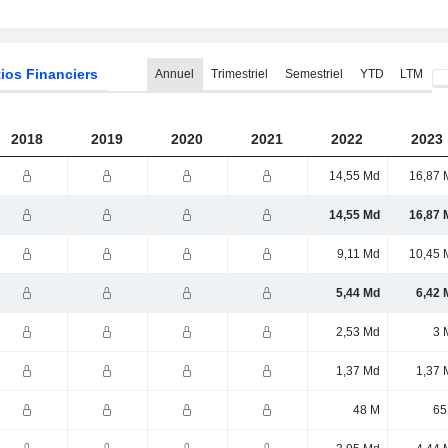
ios Financiers
Annuel
Trimestriel
Semestriel
YTD
LTM
2018
2019
2020
2021
2022
2023
14,55 Md
16,87 
14,55 Md
16,87 
9,11 Md
10,45 
5,44 Md
6,42 
2,53 Md
3 
1,37 Md
1,37 
48 M
65