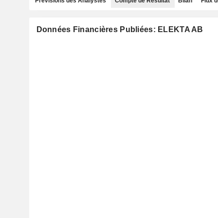
Prévisions des Analystes
Compte de Résultat
Bilan
Flux d
Données Financières Publiées: ELEKTA AB