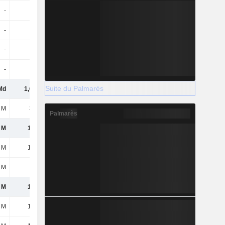
-
-
-
-
-
-
-
-
-
-
-
-862 M
-
-
-
-167 M
Suite du Palmarès
Md
1,67 Md
491 M
-136 M
 M
365 M
250 M
380 M
Palmarès
 M
1,3 Md
241 M
-516 M
 M
1,3 Md
241 M
-516 M
 M
-
-4 M
-3 M
 M
1,3 Md
237 M
-519 M
 M
1,3 Md
237 M
-519 M