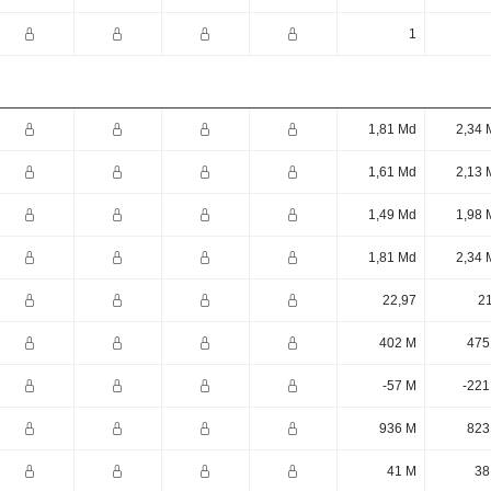
1
1,81 Md
2,34 
1,61 Md
2,13 
1,49 Md
1,98 
1,81 Md
2,34 
22,97
21
402 M
475
-57 M
-221
936 M
823
41 M
38