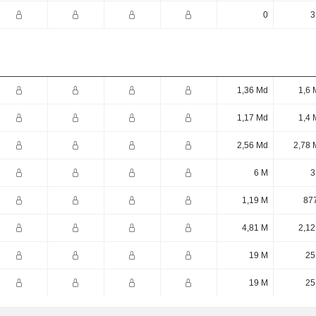
0
3
1,36 Md
1,6 
1,17 Md
1,4 
2,56 Md
2,78 
6 M
3
1,19 M
877
4,81 M
2,12
19 M
25
19 M
25