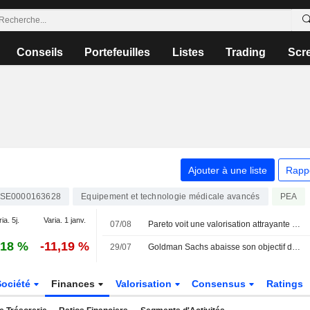
Conseils
Portefeuilles
Listes
Trading
Scr
Ajouter à une liste
Rapp
SE0000163628
Equipement et technologie médicale avancés
PEA
ia. 5j.
Varia. 1 janv.
07/08
Pareto voit une valorisation attrayante pour Elekta avant le T1 – achat réitéré
,18 %
-11,19 %
29/07
Goldman Sachs abaisse son objectif de cours sur Elekta à 50 couronnes (contre 55), maintient sa recommandation à la vente - BN
Société
Finances
Valorisation
Consensus
Ratings