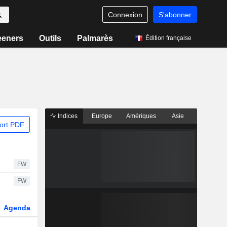
Connexion
S'abonner
eeners
Outils
Palmarès
Édition française
Indices
Europe
Amériques
Asie
ort PDF
FW
FW
Agenda
Secteur
Dérivés
Fonds et ETFs