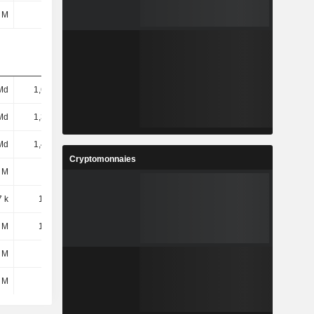
 M
2 M
4 M
5 M
Md
1,64 Md
1,65 Md
1,78 Md
Md
1,37 Md
1,41 Md
1,39 Md
Md
1,44 Md
3,7 Md
3,51 Md
Cryptomonnaies
 M
3 M
2 M
-
 k
1,66 M
868 k
-
 M
1,34 M
1,13 M
-
 M
22 M
10 M
-3 M
 M
22 M
10 M
-3 M