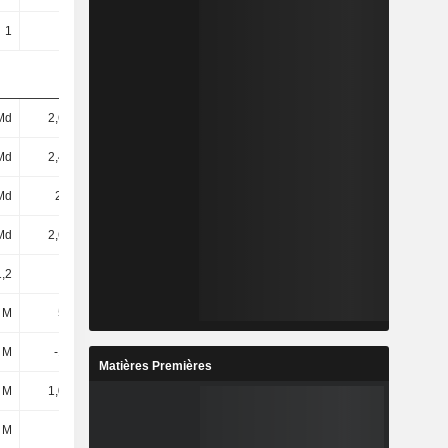
1
1
1
1
Md
2,66 Md
1,28 Md
1,69 Md
Md
2,45 Md
1,06 Md
1,5 Md
Md
2,3 Md
900 M
1,37 Md
Md
2,66 Md
1,28 Md
-
,2
21,9
50,92
-279,41
 M
513 M
498 M
355 M
 M
-147 M
-248 M
25 M
Matières Premières
 M
1,06 Md
303 M
702 M
 M
49 M
55 M
47 M