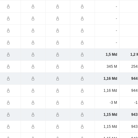
-
-
-
-
1,5 Md
1,2 
345 M
254
1,16 Md
944
1,16 Md
944
-3 M
-1
1,15 Md
943
1,15 Md
943