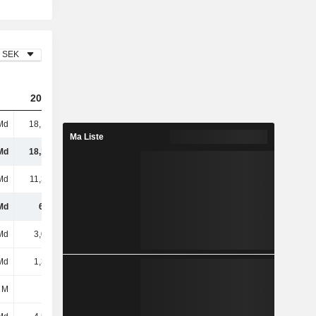
SEK
2024
2025
2026
Md
18,12 Md
18,02 Md
16,72 Md
Ma Liste
Md
18,12 Md
18,02 Md
16,72 Md
Md
11,32 Md
11,27 Md
10,3 Md
Md
6,8 Md
6,75 Md
6,42 Md
Md
3,01 Md
3,06 Md
3,17 Md
Md
1,39 Md
2,68 Md
1,79 Md
 M
102 M
108 M
97 M