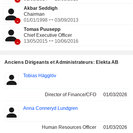
Akbar Seddigh
Chairman
-
01/01/1998
03/09/2013
Tomas Puusepp
Chief Executive Officer
-
13/05/2015
10/06/2016
Anciens Dirigeants et Administrateurs: Elekta AB
Fonctions
Tobias Hägglöv
Insider
occupées
Director of Finance/CFO
01/03/2026
Anna Conneryd Lundgren
Human Resources Officer
01/03/2026