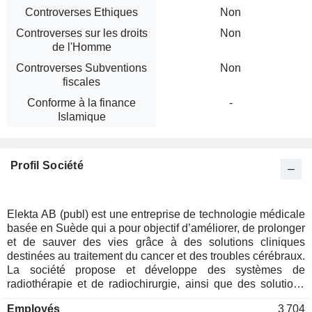
Controverses Ethiques
Non
Controverses sur les droits
Non
de l'Homme
Controverses Subventions
Non
fiscales
Conforme à la finance
-
Islamique
Profil Société
Elekta AB (publ) est une entreprise de technologie médicale
basée en Suède qui a pour objectif d’améliorer, de prolonger
et de sauver des vies grâce à des solutions cliniques
destinées au traitement du cancer et des troubles cérébraux.
La société propose et développe des systèmes de
radiothérapie et de radiochirurgie, ainsi que des solutions
logicielles qui optimisent l’efficacité des processus de travail
Employés
3 704
dans l’ensemble du spectre des soins oncologiques. Elekta