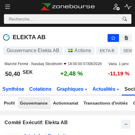
ELEKTA AB
50,40
kr
+2,48 %
ELEKTA AB
Gouvernance Elekta AB
Actions
EKTA B
SE00
Marché Fermé -
Nasdaq Stockholm
18:00:00 07/08/2026
Varia. 1 janv.
SEK
+2,48 %
50,40
-11,19 %
Synthèse
Cotations
Graphiques
Actualités
Soci
Profil
Gouvernance
Actionnariat
Transactions d'initiés
Comité Exécutif: Elekta AB
Fonctions