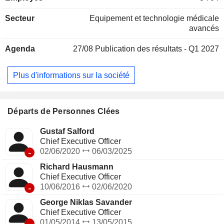
AB (publ) développe des solutions de traitement clinique
Secteur
Equipement et technologie médicale
pour la radiothérapie et la radiochirurgie, ainsi que des
avancés
systèmes logiciels améliorant les flux de travail, couvrant
l'ensemble du spectre des soins oncologiques. La société
Agenda
27/08
Publication des résultats - Q1 2027
fournit des solutions cliniques pour la radiothérapie guidée
par l'image et la radiochirurgie stéréotaxique, offrant aux
oncologues et aux neurochirurgiens une capacité inégalée à
Plus d'informations sur la société
traiter les tumeurs et les cibles fonctionnelles avec une
précision ultra-élevée tout en épargnant les tissus sains.
Départs de Personnes Clées
Gustaf Salford
Chief Executive Officer
-
02/06/2020
06/03/2025
Richard Hausmann
Chief Executive Officer
-
10/06/2016
02/06/2020
George Niklas Savander
Chief Executive Officer
-
01/05/2014
13/05/2015