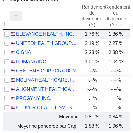
Rendement
Rendement
du
du
dividende
dividende
(Y)
(Y+1)
ELEVANCE HEALTH, INC.
1,76 %
1,86 %
UNITEDHEALTH GROUP INC.
2,19 %
2,27 %
CIGNA
2,28 %
2,38 %
HUMANA INC.
1,01 %
1,04 %
CENTENE CORPORATION
-.--%
-.--%
MOLINA HEALTHCARE, INC.
-.--%
-.--%
ALIGNMENT HEALTHCARE, INC.
-.--%
-.--%
PROGYNY, INC.
-.--%
-.--%
CLOVER HEALTH INVESTMENTS, CORP.
-.--%
-.--%
Moyenne
0,81 %
0,84 %
Moyenne pondérée par Capi.
1,88 %
1,96 %