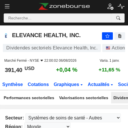
ELEVANCE HEALTH, INC.
391,40
$
+0,04 %
ELEVANCE HEALTH, INC.
Dividendes sectoriels Elevance Health, Inc.
Actions
Marché Fermé -
NYSE
22:00:02 06/08/2026
Varia. 1 janv.
USD
+0,04 %
391,40
+11,65 %
Synthèse
Cotations
Graphiques
Actualités
Soci
Performances sectorielles
Valorisations sectorielles
Dividen
Secteur:
Région: