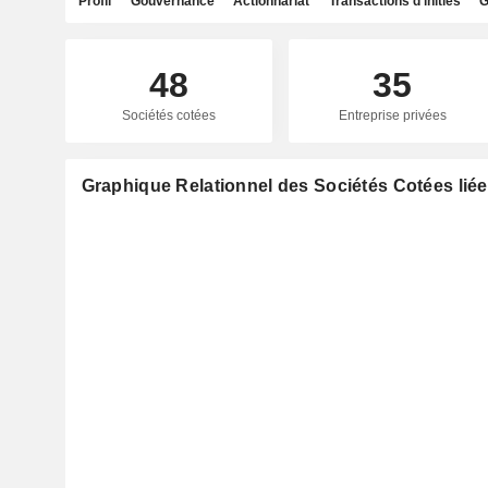
Profil
Gouvernance
Actionnariat
Transactions d'initiés
G
48
35
Sociétés cotées
Entreprise privées
Graphique Relationnel des Sociétés Cotées liées