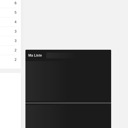
6
5
4
3
3
2
Ma Liste
2