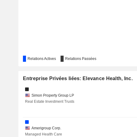
CENTENE CORPORATION
WAL-MART DE MÉXICO, S.A.B. DE C.V.
MOLINA HEALTHCARE, INC.
TEXAS ROADHOUSE, INC.
AMERICAN WELL CORPORATION
Relations Actives
Relations Passées
PERSONALIS, INC.
Entreprise Privées liées: Elevance Health, Inc.
DARIOHEALTH CORP.
SQZ BIOTECHNOLOGIES COMPANY
Simon Property Group LP
Real Estate Investment Trusts
ALNYLAM PHARMACEUTICALS, INC.
OPENLANE, INC.
STANLEY BLACK & DECKER, INC.
Amerigroup Corp.
Managed Health Care