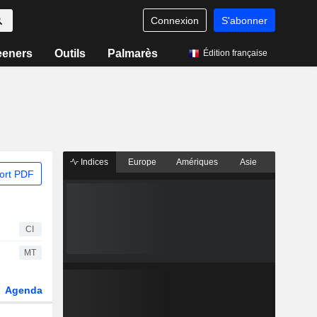
Connexion
S'abonner
eeners
Outils
Palmarès
Édition française
Indices
Europe
Amériques
Asie
ort PDF
CI
MT
Agenda
Secteur
Dérivés
Fonds et ETFs