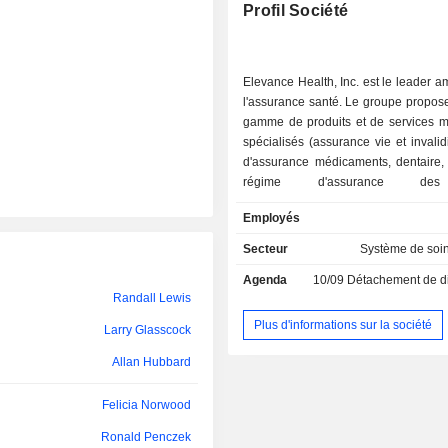
Daniel Finke
Profil Société
Beau Garverick
Elizabeth Kwo
Elevance Health, Inc. est le leader a
l'assurance santé. Le groupe propos
Richard Zoretic
gamme de produits et de services m
spécialisés (assurance vie et invalid
Curtis Warfield
d'assurance médicaments, dentaire, 
régime d'assurance de
Stephen Schlegel
comportementaux, assurance santé
Employés
longue durée, gestion des frais médic
Woodrow Myers
Elevance Health, Inc. est membre i
Secteur
Système de soi
de la Blue Cross and Blue Shield As
Dennis Matheis
Agenda
10/09
Détachement de dividende
une association indépendante pr
Randall Lewis
régime d'assurance santé. A fin 2025, le groupe
Amy Schulman
comptait près de 45,2 millions 
Plus d'informations sur la société
Larry Glasscock
Amy Schulman
médicaux.
Allan Hubbard
Tobin Richer
Felicia Norwood
Bill Beck
Ronald Penczek