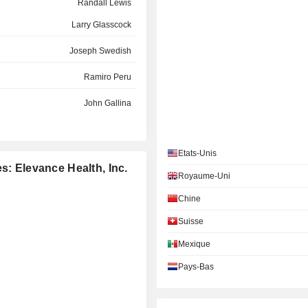
Randall Lewis
Larry Glasscock
Joseph Swedish
Ramiro Peru
John Gallina
Deanna Strable-Soethout
Etats-Unis
Lindsay Winter
s: Elevance Health, Inc.
Royaume-Uni
Elizabeth Tallett
Chine
Susan DeVore
Suisse
Gail Boudreaux
Mexique
Lori Beer
Pays-Bas
Shamla Naidoo