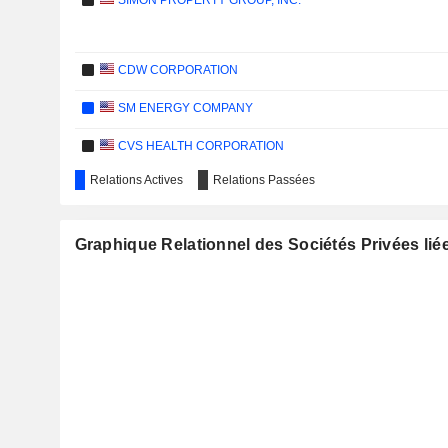
SIMON PROPERTY GROUP, INC.
CDW CORPORATION
SM ENERGY COMPANY
CVS HEALTH CORPORATION
Relations Actives
Relations Passées
PRINCIPAL FINANCIAL GROUP, INC.
AMAZON.COM, INC.
Graphique Relationnel des Sociétés Privées liée
QIAGEN N.V.
UNUM GROUP
TARGET CORPORATION
JPMORGAN CHASE & CO.
ASBURY AUTOMOTIVE GROUP, INC.