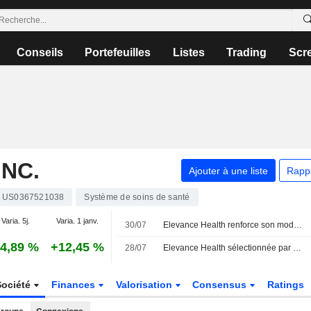
Conseils
Portefeuilles
Listes
Trading
Scr
INC.
Ajouter à une liste
Rapp
US0367521038
Système de soins de santé
Varia. 5j.
Varia. 1 janv.
30/07
Elevance Health renforce son modèle de soins oncologiques connectés pour accompagner les patients tout au long de leur parcours de santé
4,89 %
+12,45 %
28/07
Elevance Health sélectionnée par Smart Insider après des achats de titres par la PDG et le président
Société
Finances
Valorisation
Consensus
Ratings