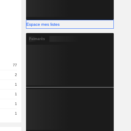
Espace mes listes
Palmarès
77
2
1
1
1
1