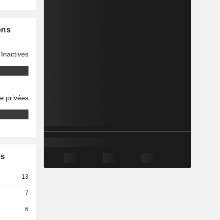
ons
Inactives
se privées
es
13
7
6