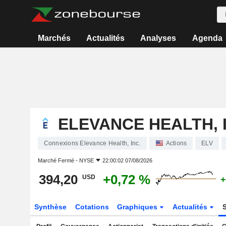
Marchés
Actualités
Analyses
Agenda
ELEVANCE HEALTH, 
Connexions Elevance Health, Inc.
Actions
ELV
Marché Fermé -
NYSE
22:00:02 07/08/2026
394,20
+0,72 %
USD
+
Synthèse
Cotations
Graphiques
Actualités