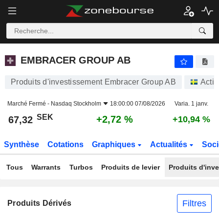
EMBRACER GROUP AB
67,32
kr
+2,72 %
EMBRACER GROUP AB
Produits d'investissement Embracer Group AB
Acti
Marché Fermé -
Nasdaq Stockholm
18:00:00 07/08/2026
Varia. 1 janv.
SEK
+2,72 %
67,32
+10,94 %
Synthèse
Cotations
Graphiques
Actualités
Soci
Tous
Warrants
Turbos
Produits de levier
Produits d'inv
Filtres
Produits Dérivés