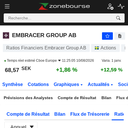
EMBRACER GROUP AB
68,57
kr
+1,86 %
EMBRACER GROUP AB
Ratios Financiers Embracer Group AB
Actions
E
Temps réel estimé
Cboe Europe
11:25:05 10/08/2026
Varia. 1 janv.
SEK
+1,86 %
68,57
+12,59 %
Synthèse
Cotations
Graphiques
Actualités
Soci
Prévisions des Analystes
Compte de Résultat
Bilan
Flux d
Compte de Résultat
Bilan
Flux de Trésorerie
Ratios
Annuel