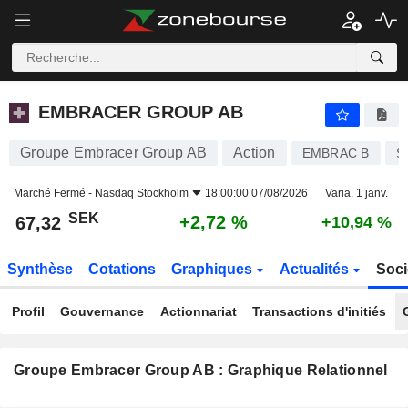
EMBRACER GROUP AB
67,32
kr
+2,72 %
EMBRACER GROUP AB
Groupe Embracer Group AB
Action
EMBRAC B
S
Marché Fermé -
Nasdaq Stockholm
18:00:00 07/08/2026
Varia. 1 janv.
SEK
+2,72 %
67,32
+10,94 %
Synthèse
Cotations
Graphiques
Actualités
Soci
Profil
Gouvernance
Actionnariat
Transactions d'initiés
Groupe Embracer Group AB : Graphique Relationnel