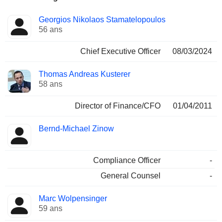
Fonctions
Georgios Nikolaos Stamatelopoulos
Dirigeant
occupées
56 ans
Chief Executive Officer
08/03/2024
Thomas Andreas Kusterer
58 ans
Director of Finance/CFO
01/04/2011
Bernd-Michael Zinow
Compliance Officer
-
General Counsel
-
Marc Wolpensinger
59 ans