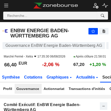
ENBW ENERGIE BADEN-WÜRTTEMBERG AG
66,40
€
-2,06 %
ENBW ENERGIE BADEN-
WÜRTTEMBERG AG
Gouvernance EnBW Energie Baden-Württemberg AG
Marché Fermé -
Xetra
17:35:30 06/08/2026
Après clôture
21:58:01
EUR
-2,06 %
66,40
67,20
+1,20 %
Synthèse
Cotations
Graphiques
Actualités
Soci
Profil
Gouvernance
Actionnariat
Transactions d'initiés
Comité Exécutif: EnBW Energie Baden-
Württemberg AG