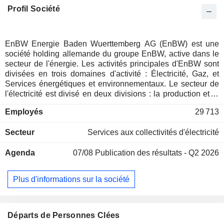
Profil Société
EnBW Energie Baden Wuerttemberg AG (EnBW) est une
société holding allemande du groupe EnBW, active dans le
secteur de l'énergie. Les activités principales d'EnBW sont
divisées en trois domaines d'activité : Électricité, Gaz, et
Services énergétiques et environnementaux. Le secteur de
l'électricité est divisé en deux divisions : la production et le
commerce de l'électricité, et le réseau et les ventes
Employés
29 713
d'électricité. Il produit de l'électricité à partir d'énergie
nucléaire, d'énergie hydraulique, d'énergie solaire, d'énergie
Secteur
Services aux collectivités d'électricité
géothermique et d'énergie éolienne, entre autres. Le secteur
du gaz comprend le secteur intermédiaire, y compris les
Agenda
07/08
Publication des résultats - Q2 2026
accords d'importation et les infrastructures, le stockage, le
commerce, ainsi que le secteur aval, y compris la
distribution et les ventes. Le secteur des services
Plus d'informations sur la société
énergétiques et environnementaux comprend des domaines
tels que l'élimination thermique et non thermique, l'eau et
d'autres services liés à l'énergie. La société possède
également des bureaux de vente et des filiales en
Départs de Personnes Clées
Allemagne et dans toute l'Europe centrale et orientale.