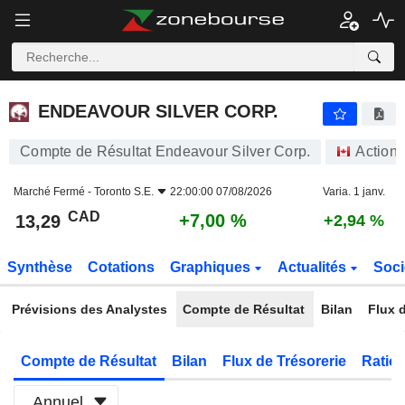
ENDEAVOUR SILVER CORP.
13,29
$
+7,00 %
ENDEAVOUR SILVER CORP.
Compte de Résultat Endeavour Silver Corp.
Actions
Marché Fermé -
Toronto S.E.
22:00:00 07/08/2026
Varia. 1 janv.
CAD
+7,00 %
13,29
+2,94 %
Synthèse
Cotations
Graphiques
Actualités
Soci
Prévisions des Analystes
Compte de Résultat
Bilan
Flux d
Compte de Résultat
Bilan
Flux de Trésorerie
Ratios
Annuel