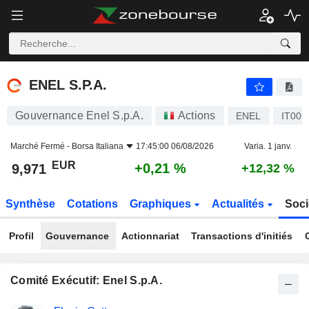
ENEL S.P.A.
9,971
€
+0,21 %
ENEL S.P.A.
Gouvernance Enel S.p.A.
Actions
ENEL
IT000
Marché Fermé -
Borsa Italiana
17:45:00 06/08/2026
Varia. 1 janv.
EUR
+0,21 %
9,971
+12,32 %
Synthèse
Cotations
Graphiques
Actualités
Soci
Profil
Gouvernance
Actionnariat
Transactions d'initiés
Comité Exécutif: Enel S.p.A.
Fonctions