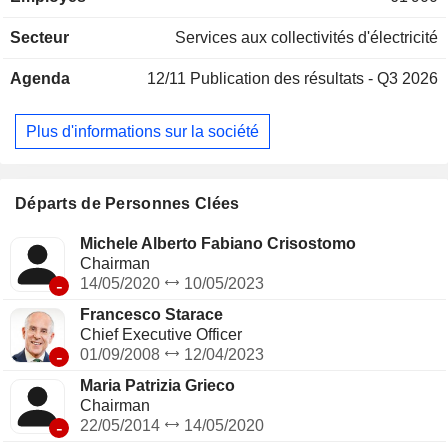
transport et distribution d'électricité : 474,7 TWh d'électricité
transportés en 2025. A fin 2025, Enel S.p.A. dispose d'un
Secteur
Services aux collectivités d'électricité
réseau de transport d'électricité de 1 881 651 km. La
répartition géographique des revenus est la suivante : Italie
Agenda
12/11
Publication des résultats - Q3 2026
(39%), Royaume-Uni (5%), Europe (33%), Amérique (22,6%)
et autres (0,4%).
Plus d'informations sur la société
Départs de Personnes Clées
Michele Alberto Fabiano Crisostomo
Chairman
-
14/05/2020
10/05/2023
Francesco Starace
Chief Executive Officer
-
01/09/2008
12/04/2023
Maria Patrizia Grieco
Chairman
-
22/05/2014
14/05/2020